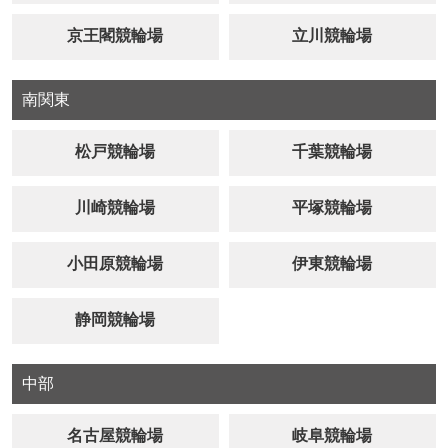
京王閣競輪場
立川競輪場
南関東
松戸競輪場
千葉競輪場
川崎競輪場
平塚競輪場
小田原競輪場
伊東競輪場
静岡競輪場
中部
名古屋競輪場
岐阜競輪場