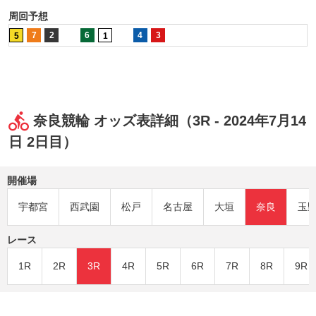
周回予想
7
2
6
4
3
5
1
奈良競輪 オッズ表詳細（3R - 2024年7月14
日 2日目）
開催場
宇都宮
西武園
松戸
名古屋
大垣
奈良
玉
レース
1R
2R
3R
4R
5R
6R
7R
8R
9R