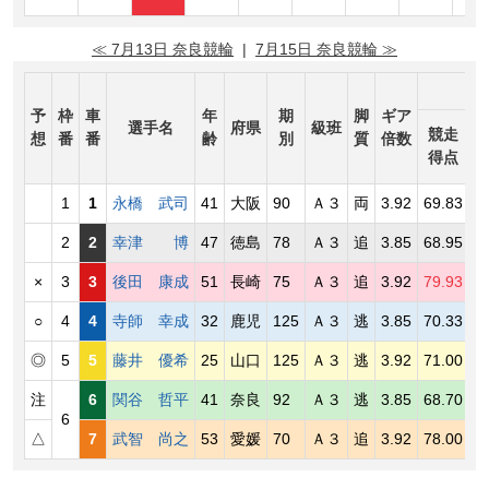
≪ 7月13日 奈良競輪
|
7月15日 奈良競輪 ≫
予
枠
車
年
期
脚
ギア
選手名
府県
級班
競走
1
想
番
番
齢
別
質
倍数
得点
1
1
永橋 武司
41
大阪
90
Ａ３
両
3.92
69.83
4
2
2
幸津 博
47
徳島
78
Ａ３
追
3.85
68.95
0
×
3
3
後田 康成
51
長崎
75
Ａ３
追
3.92
79.93
1
○
4
4
寺師 幸成
32
鹿児
125
Ａ３
逃
3.85
70.33
0
◎
5
5
藤井 優希
25
山口
125
Ａ３
逃
3.92
71.00
0
注
6
関谷 哲平
41
奈良
92
Ａ３
逃
3.85
68.70
2
6
△
7
武智 尚之
53
愛媛
70
Ａ３
追
3.92
78.00
0