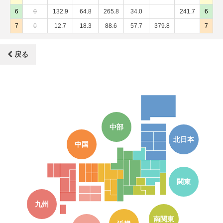
6
0
132.9
64.8
265.8
34.0
241.7
6
7
0
12.7
18.3
88.6
57.7
379.8
7
戻る
中部
北日本
中国
関東
九州
南関東