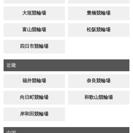
大垣競輪場
豊橋競輪場
富山競輪場
松阪競輪場
四日市競輪場
近畿
福井競輪場
奈良競輪場
向日町競輪場
和歌山競輪場
岸和田競輪場
中国