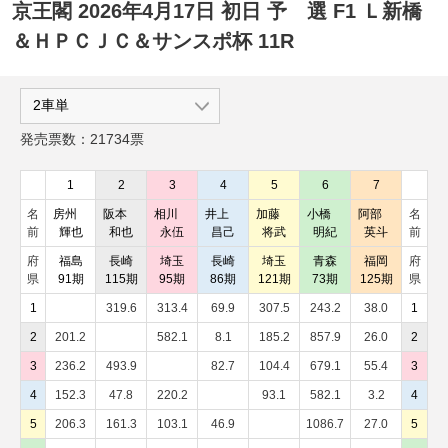
京王閣 2026年4月17日 初日 予 選 F1 Ｌ新橋
＆ＨＰＣＪＣ＆サンスポ杯 11R
発売票数：21734票
1
2
3
4
5
6
7
名
房州
阪本
相川
井上
加藤
小橋
阿部
名
前
輝也
和也
永伍
昌己
将武
明紀
英斗
前
府
福島
長崎
埼玉
長崎
埼玉
青森
福岡
府
県
91期
115期
95期
86期
121期
73期
125期
県
1
319.6
313.4
69.9
307.5
243.2
38.0
1
2
201.2
582.1
8.1
185.2
857.9
26.0
2
3
236.2
493.9
82.7
104.4
679.1
55.4
3
4
152.3
47.8
220.2
93.1
582.1
3.2
4
5
206.3
161.3
103.1
46.9
1086.7
27.0
5