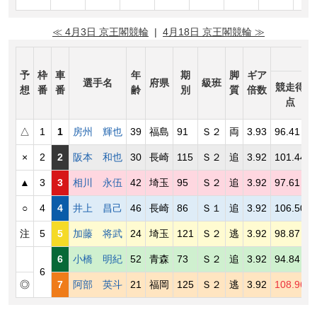
≪ 4月3日 京王閣競輪
|
4月18日 京王閣競輪 ≫
予
枠
車
年
期
脚
ギア
選手名
府県
級班
競走得
想
番
番
齢
別
質
倍数
点
△
1
1
房州 輝也
39
福島
91
Ｓ２
両
3.93
96.41
×
2
2
阪本 和也
30
長崎
115
Ｓ２
追
3.92
101.44
▲
3
3
相川 永伍
42
埼玉
95
Ｓ２
追
3.92
97.61
○
4
4
井上 昌己
46
長崎
86
Ｓ１
追
3.92
106.50
注
5
5
加藤 将武
24
埼玉
121
Ｓ２
逃
3.92
98.87
6
小橋 明紀
52
青森
73
Ｓ２
追
3.92
94.84
6
◎
7
阿部 英斗
21
福岡
125
Ｓ２
逃
3.92
108.96