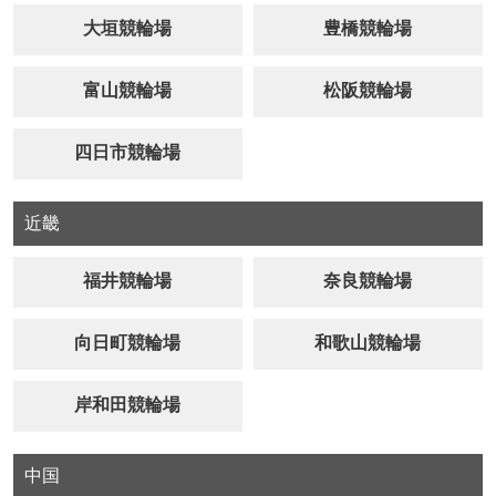
大垣競輪場
豊橋競輪場
富山競輪場
松阪競輪場
四日市競輪場
近畿
福井競輪場
奈良競輪場
向日町競輪場
和歌山競輪場
岸和田競輪場
中国