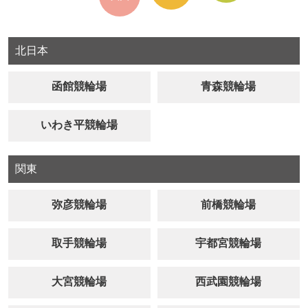
北日本
函館競輪場
青森競輪場
いわき平競輪場
関東
弥彦競輪場
前橋競輪場
取手競輪場
宇都宮競輪場
大宮競輪場
西武園競輪場