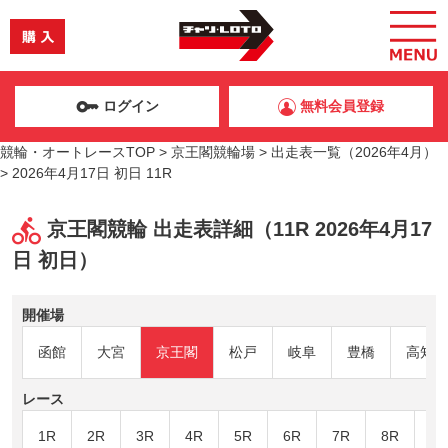
ログイン
無料会員登録
競輪・オートレースTOP
>
京王閣競輪場
>
出走表一覧（2026年4月）
>
2026年4月17日 初日 11R
京王閣競輪 出走表詳細（11R 2026年4月17
日 初日）
開催場
函館
大宮
京王閣
松戸
岐阜
豊橋
高知
レース
1R
2R
3R
4R
5R
6R
7R
8R
9R