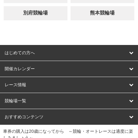
別府競輪場
熊本競輪場
はじめての方へ
はじめての方へ
開催カレンダー
競輪
レース情報
オートレース
レース予想
競輪場一覧
競輪くじ
レース結果
北日本
函館競輪場
青森競輪場
いわき平競輪場
おすすめコンテンツ
車券の購入は20歳になってから ～競輪・オートレースは適度に楽
Dokanto!
キャリーオーバー一覧
関
競輪選手情報
弥彦競輪場
前橋競輪場
取手競輪場
宇都宮競輪場
しみましょう～