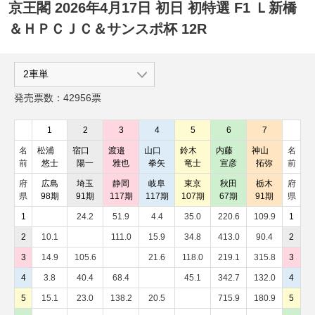
京王閣 2026年4月17日 初日 初特選 F1 Ｌ新橋
＆ＨＰＣＪＣ＆サンスポ杯 12R
発売票数：42956票
1
2
3
4
5
6
7
名
松浦
宿口
渡邉
山口
鈴木
内藤
神山
名
前
悠士
陽一
雅也
拳矢
竜士
宣彦
拓弥
前
府
広島
埼玉
静岡
岐阜
東京
秋田
栃木
府
県
98期
91期
117期
117期
107期
67期
91期
県
1
24.2
51.9
4.4
35.0
220.6
109.9
1
2
10.1
111.0
15.9
34.8
413.0
90.4
2
3
14.9
105.6
21.6
118.0
219.1
315.8
3
4
3.8
40.4
68.4
45.1
342.7
132.0
4
5
15.1
23.0
138.2
20.5
715.9
180.9
5