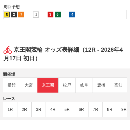
周回予想
2
7
3
6
4
5
1
京王閣競輪 オッズ表詳細（12R - 2026年4
月17日 初日）
開催場
函館
大宮
京王閣
松戸
岐阜
豊橋
高知
レース
1R
2R
3R
4R
5R
6R
7R
8R
9R