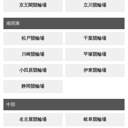
京王閣競輪場
立川競輪場
南関東
松戸競輪場
千葉競輪場
川崎競輪場
平塚競輪場
小田原競輪場
伊東競輪場
静岡競輪場
中部
名古屋競輪場
岐阜競輪場