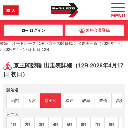
ログイン
無料会員登録
競輪・オートレースTOP
>
京王閣競輪場
>
出走表一覧（2026年4月）
>
2026年4月17日 初日 12R
京王閣競輪 出走表詳細（12R 2026年4月17
日 初日）
開催場
函館
大宮
京王閣
松戸
岐阜
豊橋
高知
レース
1R
2R
3R
4R
5R
6R
7R
8R
9R