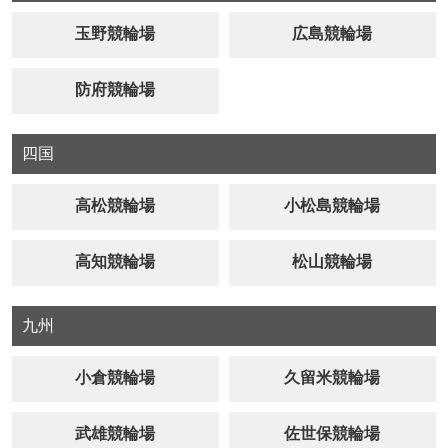
玉野競輪場
広島競輪場
防府競輪場
四国
高松競輪場
小松島競輪場
高知競輪場
松山競輪場
九州
小倉競輪場
久留米競輪場
武雄競輪場
佐世保競輪場