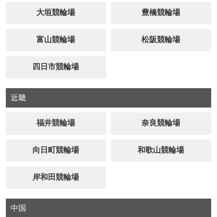
大垣競輪場
豊橋競輪場
富山競輪場
松阪競輪場
四日市競輪場
近畿
福井競輪場
奈良競輪場
向日町競輪場
和歌山競輪場
岸和田競輪場
中国