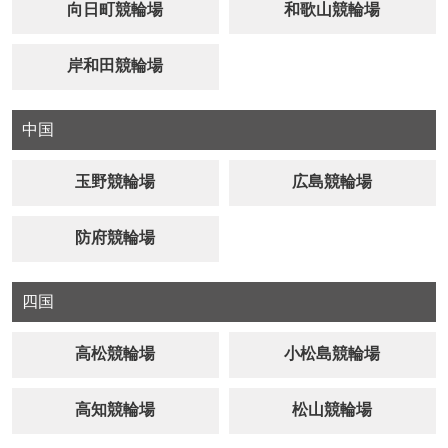
向日町競輪場
和歌山競輪場
岸和田競輪場
中国
玉野競輪場
広島競輪場
防府競輪場
四国
高松競輪場
小松島競輪場
高知競輪場
松山競輪場