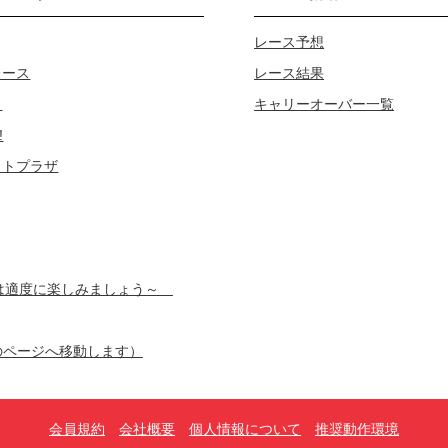
レース予想
レース
レース結果
じ
キャリーオーバー一覧
!
ロトプラザ
スは適度に楽しみましょう～
のページへ移動します）
会員規約
会社概要
個人情報について
推奨動作環境