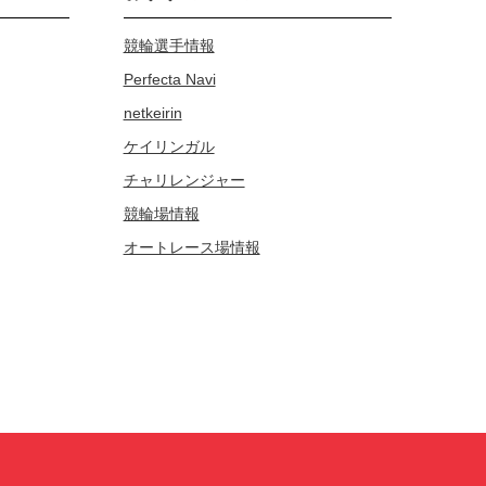
競輪選手情報
Perfecta Navi
netkeirin
ケイリンガル
チャリレンジャー
競輪場情報
オートレース場情報