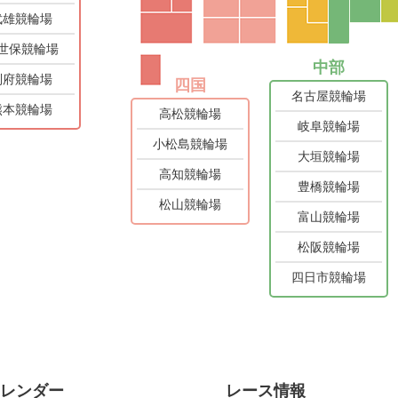
武雄競輪場
世保競輪場
中部
別府競輪場
四国
名古屋競輪場
熊本競輪場
高松競輪場
岐阜競輪場
小松島競輪場
大垣競輪場
高知競輪場
豊橋競輪場
松山競輪場
富山競輪場
松阪競輪場
四日市競輪場
カレンダー
レース情報