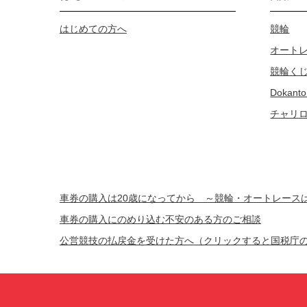
はじめての方へ
競輪
オート
競輪く
Dokanto
チャリ
車券の購入は20歳になってから ～競輪・オートレー
車券の購入にのめり込む不安のある方のご相談
公営競技の払戻金を受けた方へ（クリックすると国税庁