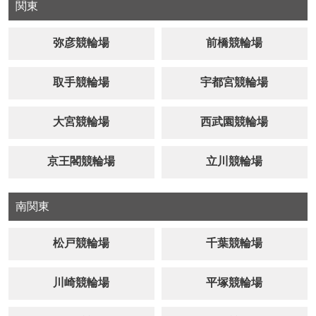
関東
弥彦競輪場
前橋競輪場
取手競輪場
宇都宮競輪場
大宮競輪場
西武園競輪場
京王閣競輪場
立川競輪場
南関東
松戸競輪場
千葉競輪場
川崎競輪場
平塚競輪場