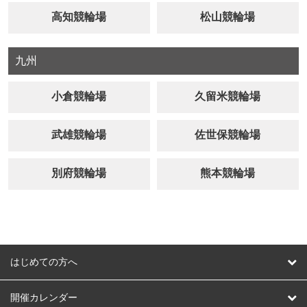
高知競輪場
松山競輪場
九州
小倉競輪場
久留米競輪場
武雄競輪場
佐世保競輪場
別府競輪場
熊本競輪場
はじめての方へ
はじめての方へ
開催カレンダー