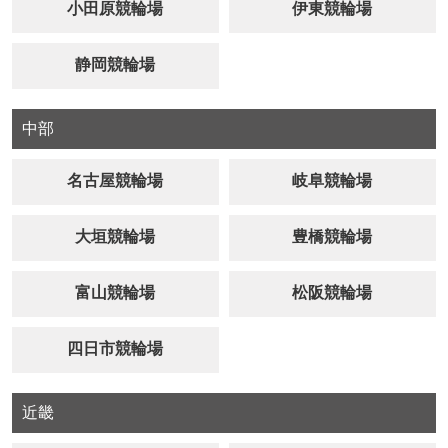
小田原競輪場
伊東競輪場
静岡競輪場
中部
名古屋競輪場
岐阜競輪場
大垣競輪場
豊橋競輪場
富山競輪場
松阪競輪場
四日市競輪場
近畿