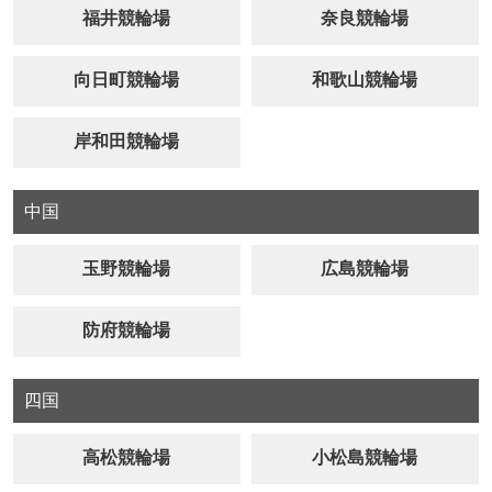
福井競輪場
奈良競輪場
向日町競輪場
和歌山競輪場
岸和田競輪場
中国
玉野競輪場
広島競輪場
防府競輪場
四国
高松競輪場
小松島競輪場