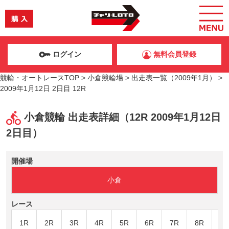
ログイン
無料会員登録
競輪・オートレースTOP
>
小倉競輪場
>
出走表一覧（2009年1月）
>
2009年1月12日 2日目 12R
小倉競輪 出走表詳細（12R 2009年1月12日
2日目）
開催場
小倉
レース
1R
2R
3R
4R
5R
6R
7R
8R
9R