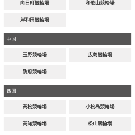
向日町競輪場
和歌山競輪場
岸和田競輪場
中国
玉野競輪場
広島競輪場
防府競輪場
四国
高松競輪場
小松島競輪場
高知競輪場
松山競輪場