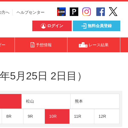
の方へ
ヘルプセンター
ログイン
無料会員登録
ダー
予想情報
レース結果
年5月25日 2日目）
松山
熊本
8R
9R
10R
11R
12R