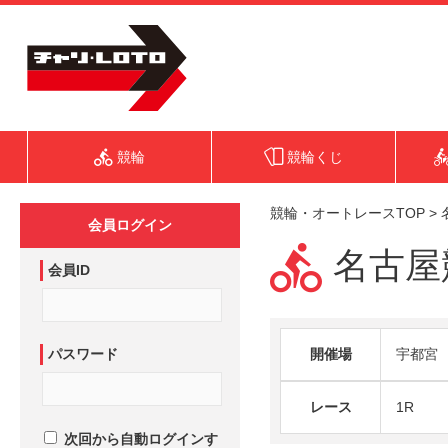
競輪
競輪くじ
競輪・オートレースTOP
>
会員ログイン
名古屋競
会員ID
パスワード
開催場
宇都宮
レース
1R
次回から自動ログインす