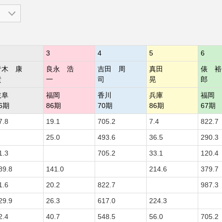
3
4
5
6
青木 康
良永 浩
吉田 周
真田
俵 裕
貴
一
司
晃
郎
岐阜
福岡
香川
兵庫
福岡
6期
86期
70期
86期
67期
7.8
19.1
705.2
7.4
822.7
25.0
493.6
36.5
290.3
1.3
705.2
33.1
120.4
89.8
141.0
214.6
379.7
1.6
20.2
822.7
987.3
29.9
26.3
617.0
224.3
2.4
40.7
548.5
56.0
705.2