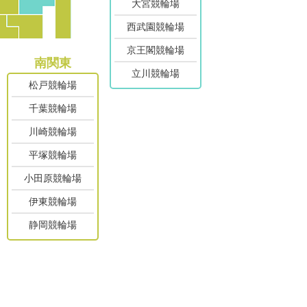
大宮競輪場
西武園競輪場
京王閣競輪場
南関東
立川競輪場
松戸競輪場
千葉競輪場
川崎競輪場
平塚競輪場
小田原競輪場
伊東競輪場
静岡競輪場