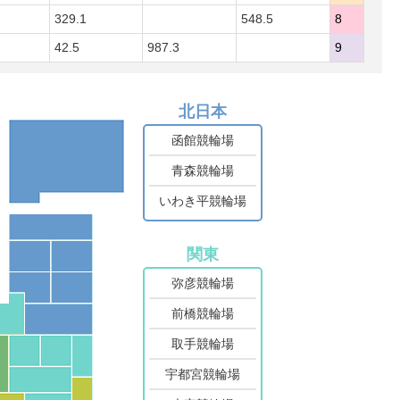
329.1
548.5
8
42.5
987.3
9
北日本
函館競輪場
青森競輪場
いわき平競輪場
関東
弥彦競輪場
前橋競輪場
取手競輪場
宇都宮競輪場