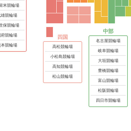
留米競輪場
武雄競輪場
世保競輪場
中部
別府競輪場
四国
名古屋競輪場
熊本競輪場
高松競輪場
岐阜競輪場
小松島競輪場
大垣競輪場
高知競輪場
豊橋競輪場
松山競輪場
富山競輪場
松阪競輪場
四日市競輪場