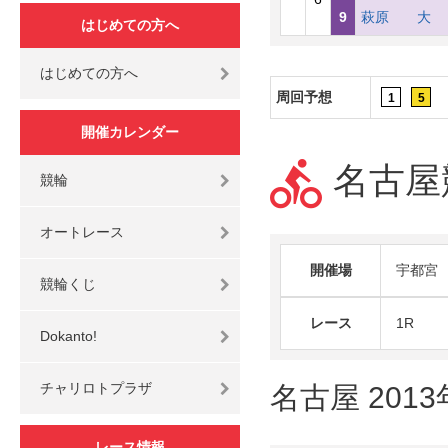
9
萩原 
はじめての方へ
はじめての方へ
周回予想
1
5
開催カレンダー
名古屋競
競輪
オートレース
開催場
宇都宮
競輪くじ
レース
1R
Dokanto!
チャリロトプラザ
名古屋 201
レース情報