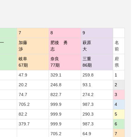
7
8
9
一
加藤
肥後 勇
萩原
名
渉
志
大
前
岐阜
奈良
三重
府
67期
77期
86期
県
47.9
329.1
259.8
1
20.2
246.8
93.1
2
74.7
822.7
274.2
3
705.2
999.9
987.3
4
82.2
999.9
290.3
5
379.7
999.9
987.3
6
705.2
64.9
7