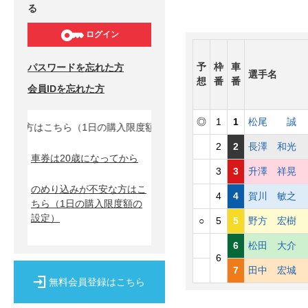
る
ログイン
予
枠
車
パスワードを忘れた方
選手名
想
番
番
会員IDを忘れた方
◎
1
1
松尾 
な方はこちら（1日の購入限度額の設定）↓
2
2
長澤 和
車券は20歳になってから
3
3
升澤 祥
のめり込みが不安な方はこ
4
4
賀川 敏
ちら
（1日の購入限度額の
設定）
○
5
5
野方 宏
6
松田 大
6
7
田中 宏
無料会員登録はこちら