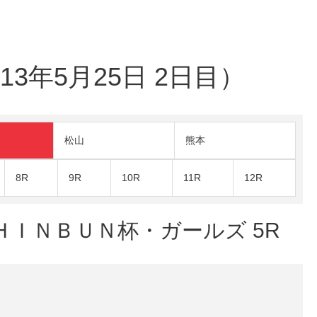
13年5月25日 2日目）
松山
熊本
8R
9R
10R
11R
12R
ｅ‐ＳＨＩＮＢＵＮ杯・ガールズ 5R