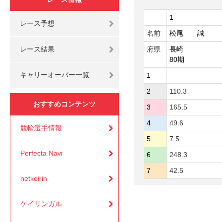
1
レース予想
名前
松尾 誠
レース結果
府県
長崎
80期
キャリーオーバー一覧
1
2
110.3
おすすめコンテンツ
3
165.5
4
49.6
競輪選手情報
5
7.5
Perfecta Navi
6
248.3
7
42.5
netkeirin
ケイリンガル