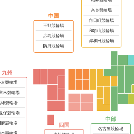
奈良競輪場
中国
向日町競輪場
玉野競輪場
和歌山競輪場
広島競輪場
岸和田競輪場
防府競輪場
九州
小倉競輪場
留米競輪場
武雄競輪場
世保競輪場
中部
別府競輪場
四国
名古屋競輪場
熊本競輪場