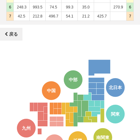
6
248.3
993.5
74.5
99.3
35.0
270.9
6
7
42.5
212.8
496.7
54.1
21.2
425.7
7
戻る
中部
北日本
中国
関東
九州
南関東