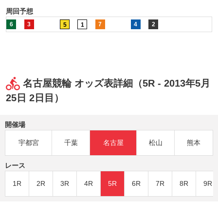
周回予想
6
3
7
4
2
5
1
名古屋競輪 オッズ表詳細（5R - 2013年5月
25日 2日目）
開催場
宇都宮
千葉
名古屋
松山
熊本
レース
1R
2R
3R
4R
5R
6R
7R
8R
9R