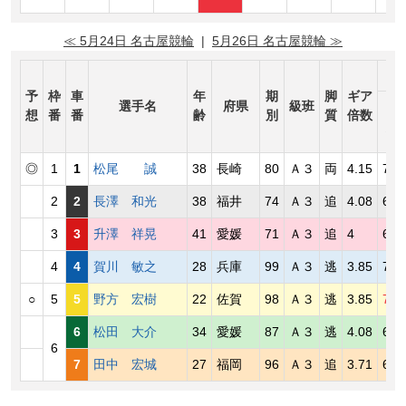
≪ 5月24日 名古屋競輪
|
5月26日 名古屋競輪 ≫
予
枠
車
年
期
脚
ギア
選手名
府県
級班
競
想
番
番
齢
別
質
倍数
得
◎
1
1
松尾 誠
38
長崎
80
Ａ３
両
4.15
71.
2
2
長澤 和光
38
福井
74
Ａ３
追
4.08
69.
3
3
升澤 祥晃
41
愛媛
71
Ａ３
追
4
69.
4
4
賀川 敏之
28
兵庫
99
Ａ３
逃
3.85
74.
○
5
5
野方 宏樹
22
佐賀
98
Ａ３
逃
3.85
77.
6
松田 大介
34
愛媛
87
Ａ３
逃
4.08
68.
6
7
田中 宏城
27
福岡
96
Ａ３
追
3.71
68.