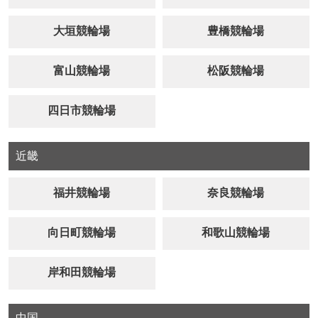
大垣競輪場
豊橋競輪場
富山競輪場
松阪競輪場
四日市競輪場
近畿
福井競輪場
奈良競輪場
向日町競輪場
和歌山競輪場
岸和田競輪場
中国