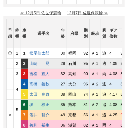
≪ 12月5日 佐世保競輪
|
12月7日 佐世保競輪 ≫
予
枠
車
年
期
脚
ギア
選手名
府県
級班
競
想
番
番
齢
別
質
倍数
得
◎
1
1
松尾信太郎
30
福岡
92
Ａ１
追
4
93.
2
2
山崎 晃
28
石川
95
Ａ１
逃
4.08
89.
3
3
吉松 直人
32
高知
90
Ａ１
両
4.08
89.
4
高橋 義秋
27
大分
96
Ａ２
逃
4
84.
4
5
太田 良政
39
岡山
74
Ａ１
追
4.17
89.
6
堀 検正
35
熊本
81
Ａ２
追
4.08
80.
5
○
7
酒井 耕介
49
京都
56
Ａ１
追
4.25
95.
8
善利 裕生
36
滋賀
82
Ａ１
両
4
81.