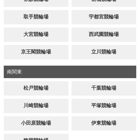
取手競輪場
宇都宮競輪場
大宮競輪場
西武園競輪場
京王閣競輪場
立川競輪場
南関東
松戸競輪場
千葉競輪場
川崎競輪場
平塚競輪場
小田原競輪場
伊東競輪場