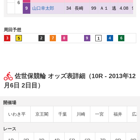
6
9
山口幸太郎
34
長崎
99
Ａ１
逃
4.08
91.
周回予想
3
2
7
8
9
4
6
5
1
佐世保競輪 オッズ表詳細（10R - 2013年12
月6日 2日目）
開催場
いわき平
京王閣
千葉
川崎
一宮
福井
広
レース