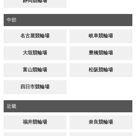
静岡競輪場
中部
名古屋競輪場
岐阜競輪場
大垣競輪場
豊橋競輪場
富山競輪場
松阪競輪場
四日市競輪場
近畿
福井競輪場
奈良競輪場