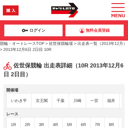
ログイン
無料会員登録
競輪・オートレースTOP
>
佐世保競輪場
>
出走表一覧（2013年12月）
>
2013年12月6日 2日目 10R
佐世保競輪 出走表詳細（10R 2013年12月6
日 2日目）
開催場
いわき平
京王閣
千葉
川崎
一宮
福井
広
レース
1R
2R
3R
4R
5R
6R
7R
8R
9R