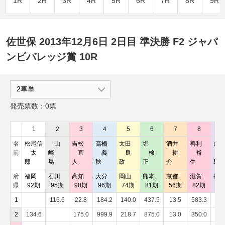
1R
2R
3R
4R
5R
6R
7R
8R
9R
佐世保 2013年12月6日 2日目 準決勝 F2 ジャパ
ンビバレッジ賞 10R
発売票数：0票
1
2
3
4
5
6
7
8
9
名
松尾信
山
吉松
高橋
太田
堀
酒井
善利
山
前
太
崎
直
義
良
検
耕
裕
郎
晃
人
秋
政
正
介
生
府
福岡
石川
高知
大分
岡山
熊本
京都
滋賀
長
県
92期
95期
90期
96期
74期
81期
56期
82期
99
1
116.6
22.8
184.2
140.0
437.5
13.5
583.3
6.
2
134.6
175.0
999.9
218.7
875.0
13.0
350.0
71