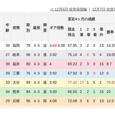
≪ 12月5日 佐世保競輪
|
12月7日 佐世
直近4ヶ月の成績
年
期
脚
府県
級班
ギア倍数
競走
1
2
3
着
齢
別
質
勝率
得点
着
着
着
外
己
39
福岡
78
Ａ３
追
3.92
4.08
67.95
3
2
3
13
14.2
哉
27
岐阜
98
Ａ３
逃
3.92
75.14
4
8
5
4
19.0
幸
39
福井
80
Ａ３
追
4
69.22
2
3
3
15
8.7
也
39
三重
76
Ａ３
追
3.92
67.92
0
3
9
12
0
介
33
大分
99
Ａ３
逃
3.92
77.42
17
1
5
1
70.8
志
34
熊本
84
Ａ３
追
3.93
66.50
2
2
1
15
10
也
29
兵庫
95
Ａ３
両
4.08
72.08
3
6
2
13
12.5