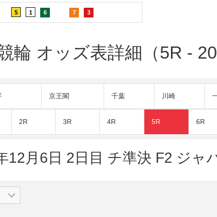
5
1
6
7
3
輪 オッズ表詳細（5R - 20
平
京王閣
千葉
川崎
2R
3R
4R
5R
6R
3年12月6日 2日目 チ準決 F2 ジ