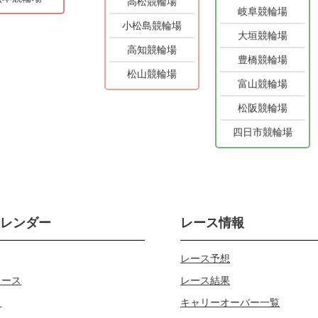
高松競輪場
岐阜競輪場
小松島競輪場
大垣競輪場
高知競輪場
豊橋競輪場
松山競輪場
富山競輪場
松阪競輪場
四日市競輪場
カレンダー
レース情報
レース予想
レース
レース結果
じ
キャリーオーバー一覧