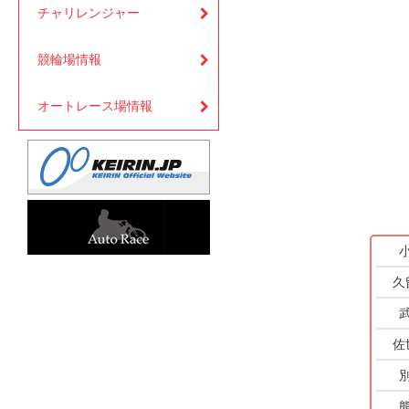
チャリレンジャー
競輪場情報
オートレース場情報
久
佐