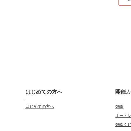
はじめての方へ
開催
はじめての方へ
競輪
オート
競輪く