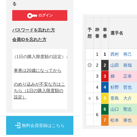
る
ログイン
予
枠
車
パスワードを忘れた方
選手名
想
番
番
会員IDを忘れた方
1
1
西村 将
ら（1日の購入限度額の設定）↓
◎
2
2
山田 裕
車券は20歳になってから
3
3
梯 正
のめり込みが不安な方はこ
4
4
杉野 哲
ちら
（1日の購入限度額の
設定）
○
5
5
萱島 大
6
山口 聖
6
7
松本 琢
無料会員登録はこちら