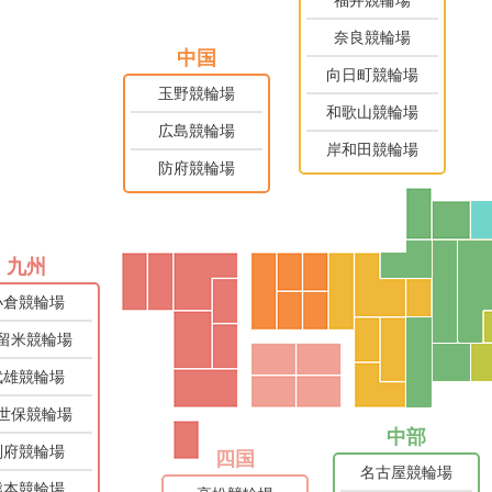
奈良競輪場
中国
向日町競輪場
玉野競輪場
和歌山競輪場
広島競輪場
岸和田競輪場
防府競輪場
九州
小倉競輪場
留米競輪場
武雄競輪場
世保競輪場
中部
別府競輪場
四国
名古屋競輪場
熊本競輪場