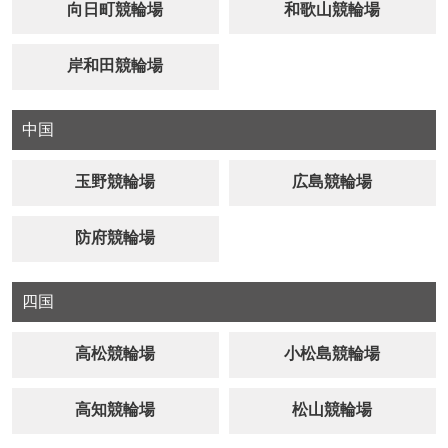
向日町競輪場
和歌山競輪場
岸和田競輪場
中国
玉野競輪場
広島競輪場
防府競輪場
四国
高松競輪場
小松島競輪場
高知競輪場
松山競輪場