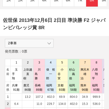
1R
2R
3R
4R
5R
6R
7R
8R
9R
佐世保 2013年12月6日 2日目 準決勝 F2 ジャパ
ンビバレッジ賞 8R
発売票数：0票
1
2
3
4
5
6
7
8
9
名
玉
上吹越
川
俵 裕
小
杉山
興呂木
八尋
鳥
前
手
直
島
一
谷
義
雄
翔
翔
樹
勝
郎
実
徳
治
平
府
兵庫
鹿児
長崎
福岡
京都
福岡
熊本
福岡
愛
県
91期
86期
89期
67期
93期
58期
96期
93期
77
1
13.2
107.2
402.0
69.9
804.0
34.9
999.9
51
2
6.4
11.0
229.7
134.0
402.0
15.3
536.0
268