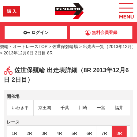
ログイン
無料会員登録
競輪・オートレースTOP
>
佐世保競輪場
>
出走表一覧（2013年12月）
>
2013年12月6日 2日目 8R
佐世保競輪 出走表詳細（8R 2013年12月6
日 2日目）
開催場
いわき平
京王閣
千葉
川崎
一宮
福井
広
レース
1R
2R
3R
4R
5R
6R
7R
8R
9R