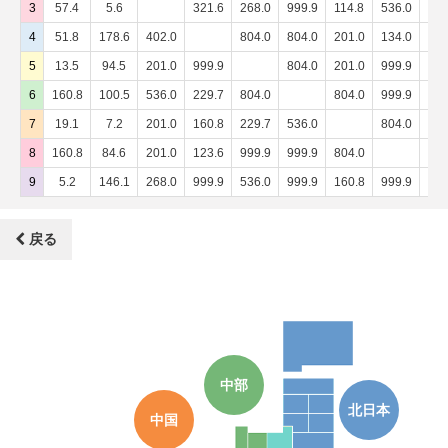
3
57.4
5.6
321.6
268.0
999.9
114.8
536.0
80
4
51.8
178.6
402.0
804.0
804.0
201.0
134.0
804
5
13.5
94.5
201.0
999.9
804.0
201.0
999.9
321
6
160.8
100.5
536.0
229.7
804.0
804.0
999.9
999
7
19.1
7.2
201.0
160.8
229.7
536.0
804.0
160
8
160.8
84.6
201.0
123.6
999.9
999.9
804.0
999
9
5.2
146.1
268.0
999.9
536.0
999.9
160.8
999.9
戻る
中部
北日本
中国