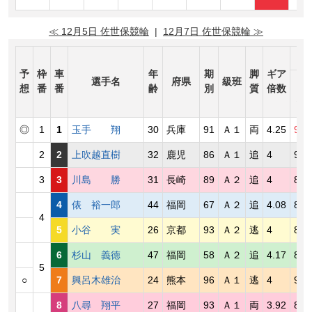
≪ 12月5日 佐世保競輪
|
12月7日 佐世保競輪 ≫
予
枠
車
年
期
脚
ギア
選手名
府県
級班
競
想
番
番
齢
別
質
倍数
得
◎
1
1
玉手 翔
30
兵庫
91
Ａ１
両
4.25
95.
2
2
上吹越直樹
32
鹿児
86
Ａ１
追
4
90.
3
3
川島 勝
31
長崎
89
Ａ２
追
4
86.
4
俵 裕一郎
44
福岡
67
Ａ２
追
4.08
84.
4
5
小谷 実
26
京都
93
Ａ２
逃
4
87.
6
杉山 義徳
47
福岡
58
Ａ２
追
4.17
80.
5
○
7
興呂木雄治
24
熊本
96
Ａ１
逃
4
90.
8
八尋 翔平
27
福岡
93
Ａ１
両
3.92
81.