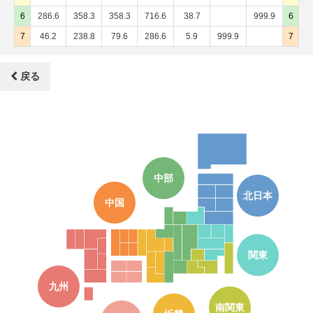
6
286.6
358.3
358.3
716.6
38.7
999.9
6
7
46.2
238.8
79.6
286.6
5.9
999.9
7
戻る
中部
北日本
中国
関東
九州
南関東