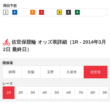
周回予想
4
7
3
2
6
1
5
佐世保競輪 オッズ表詳細（1R - 2014年3月
2日 最終日）
開催場
静岡
松阪
玉野
久留米
佐世保
レース
1R
2R
3R
4R
5R
6R
7R
8R
9R