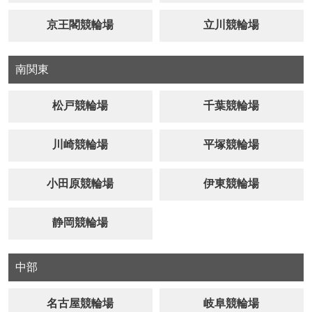
京王閣競輪場
立川競輪場
南関東
松戸競輪場
千葉競輪場
川崎競輪場
平塚競輪場
小田原競輪場
伊東競輪場
静岡競輪場
中部
名古屋競輪場
岐阜競輪場