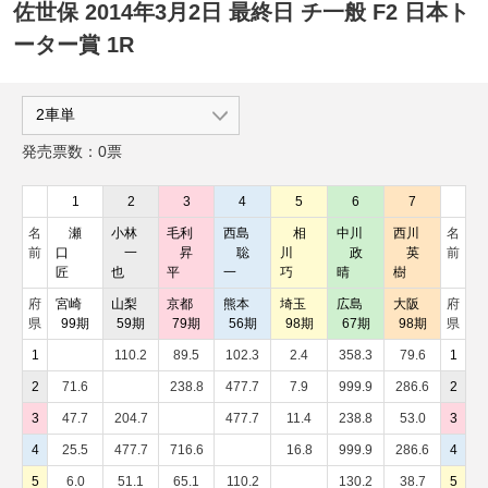
佐世保 2014年3月2日 最終日 チ一般 F2 日本ト
ーター賞 1R
発売票数：0票
1
2
3
4
5
6
7
名
瀬
小林
毛利
西島
相
中川
西川
名
前
口
一
昇
聡
川
政
英
前
匠
也
平
一
巧
晴
樹
府
宮崎
山梨
京都
熊本
埼玉
広島
大阪
府
県
99期
59期
79期
56期
98期
67期
98期
県
1
110.2
89.5
102.3
2.4
358.3
79.6
1
2
71.6
238.8
477.7
7.9
999.9
286.6
2
3
47.7
204.7
477.7
11.4
238.8
53.0
3
4
25.5
477.7
716.6
16.8
999.9
286.6
4
5
6.0
51.1
65.1
110.2
130.2
38.7
5