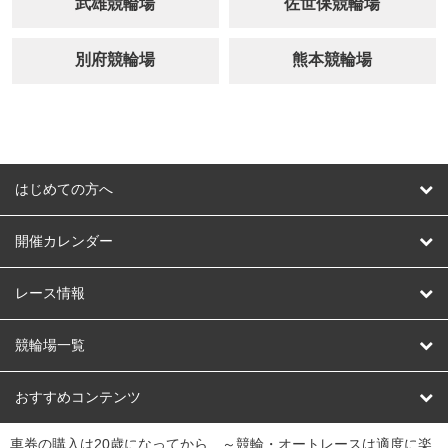
武雄競輪場
佐世保競輪場
別府競輪場
熊本競輪場
はじめての方へ
はじめての方へ
開催カレンダー
競輪
レース情報
オートレース
レース予想
競輪場一覧
競輪くじ
レース結果
北日本
函館競輪場
青森競輪場
いわき平競輪場
おすすめコンテンツ
車券の購入は20歳になってから ～競輪・オートレースは適度に楽