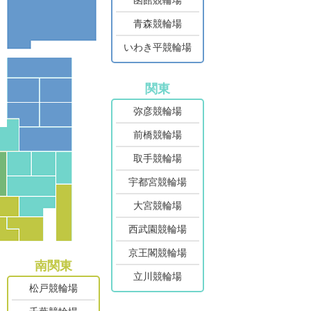
青森競輪場
いわき平競輪場
関東
弥彦競輪場
前橋競輪場
取手競輪場
宇都宮競輪場
大宮競輪場
西武園競輪場
京王閣競輪場
南関東
立川競輪場
松戸競輪場