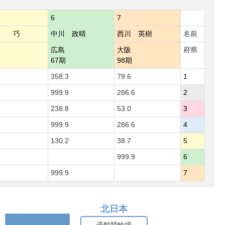
6
7
川 巧
中川 政晴
西川 英樹
名前
玉
広島
大阪
府県
67期
98期
358.3
79.6
1
999.9
286.6
2
238.8
53.0
3
999.9
286.6
4
130.2
38.7
5
999.9
6
999.9
7
北日本
函館競輪場