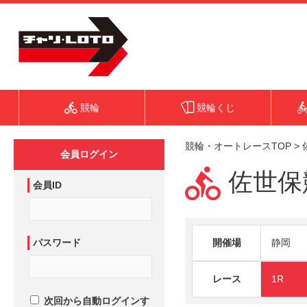
競輪
競輪くじ
競輪・オートレースTOP
>
会員ログイン
佐世保競
会員ID
パスワード
開催場
静岡
レース
1R
次回から自動ログインす