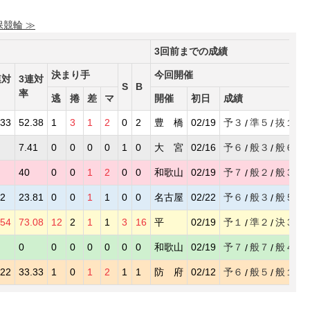
保競輪 ≫
3回前までの成績
決まり手
今回開催
連対
3連対
S
B
率
逃
捲
差
マ
開催
初日
成績
準５
抜１
予３
.33
52.38
1
3
1
2
0
2
豊 橋
02/19
般３
般６
予６
7.41
0
0
0
0
1
0
大 宮
02/16
般２
般３
予７
40
0
0
1
2
0
0
和歌山
02/19
般３
般５
予６
52
23.81
0
0
1
1
0
0
名古屋
02/22
準２
決３
予１
.54
73.08
12
2
1
1
3
16
平
02/19
般７
般４
予７
0
0
0
0
0
0
0
和歌山
02/19
般５
般１
予６
.22
33.33
1
0
1
2
1
1
防 府
02/12