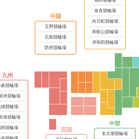
奈良競輪場
中国
向日町競輪場
玉野競輪場
和歌山競輪場
広島競輪場
岸和田競輪場
防府競輪場
九州
小倉競輪場
留米競輪場
武雄競輪場
世保競輪場
中部
別府競輪場
四国
名古屋競輪場
熊本競輪場