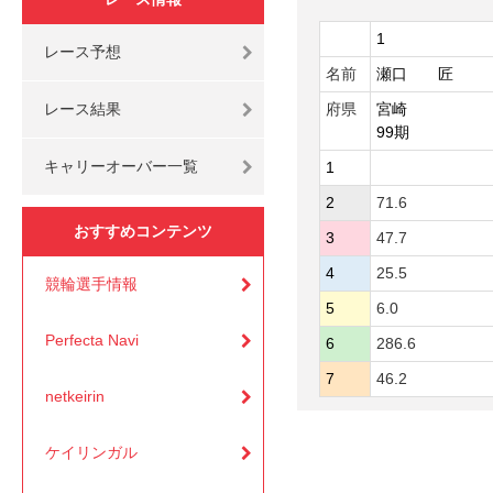
1
レース予想
名前
瀬口 匠
レース結果
府県
宮崎
99期
キャリーオーバー一覧
1
2
71.6
おすすめコンテンツ
3
47.7
4
25.5
競輪選手情報
5
6.0
Perfecta Navi
6
286.6
7
46.2
netkeirin
ケイリンガル