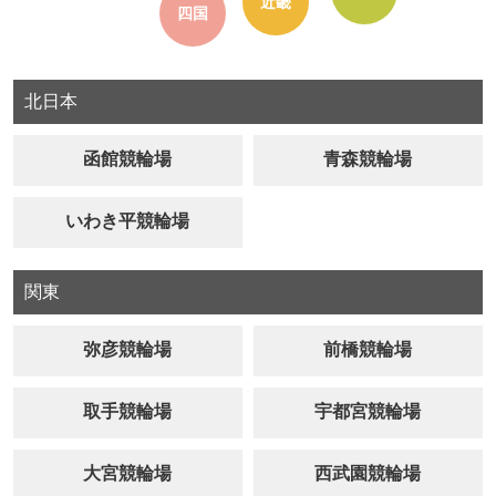
近畿
四国
北日本
函館競輪場
青森競輪場
いわき平競輪場
関東
弥彦競輪場
前橋競輪場
取手競輪場
宇都宮競輪場
大宮競輪場
西武園競輪場