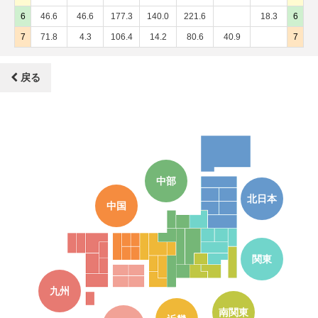
6
46.6
46.6
177.3
140.0
221.6
18.3
6
7
71.8
4.3
106.4
14.2
80.6
40.9
7
戻る
中部
北日本
中国
関東
九州
南関東