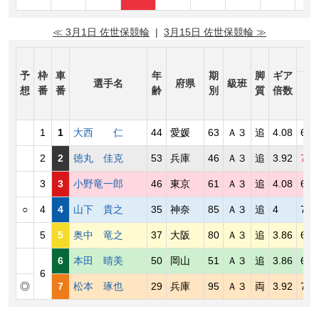
≪ 3月1日 佐世保競輪
|
3月15日 佐世保競輪 ≫
予
枠
車
年
期
脚
ギア
選手名
府県
級班
競
想
番
番
齢
別
質
倍数
得
1
1
大西 仁
44
愛媛
63
Ａ３
追
4.08
67.
2
2
徳丸 佳克
53
兵庫
46
Ａ３
追
3.92
75.
3
3
小野竜一郎
46
東京
61
Ａ３
追
4.08
67.
○
4
4
山下 貴之
35
神奈
85
Ａ３
追
4
72.
5
5
奥中 竜之
37
大阪
80
Ａ３
追
3.86
68.
6
本田 晴美
50
岡山
51
Ａ３
追
3.86
67.
6
◎
7
松本 琢也
29
兵庫
95
Ａ３
両
3.92
70.