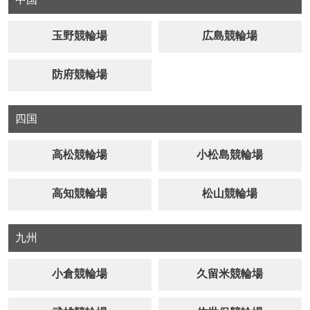
玉野競輪場
広島競輪場
防府競輪場
四国
高松競輪場
小松島競輪場
高知競輪場
松山競輪場
九州
小倉競輪場
久留米競輪場