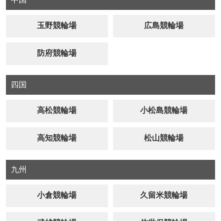
玉野競輪場
広島競輪場
防府競輪場
四国
高松競輪場
小松島競輪場
高知競輪場
松山競輪場
九州
小倉競輪場
久留米競輪場