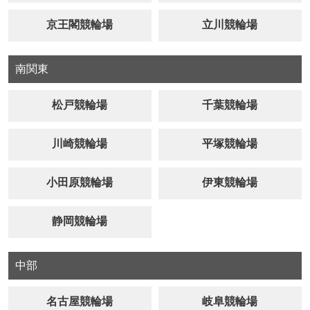
京王閣競輪場
立川競輪場
南関東
松戸競輪場
千葉競輪場
川崎競輪場
平塚競輪場
小田原競輪場
伊東競輪場
静岡競輪場
中部
名古屋競輪場
岐阜競輪場