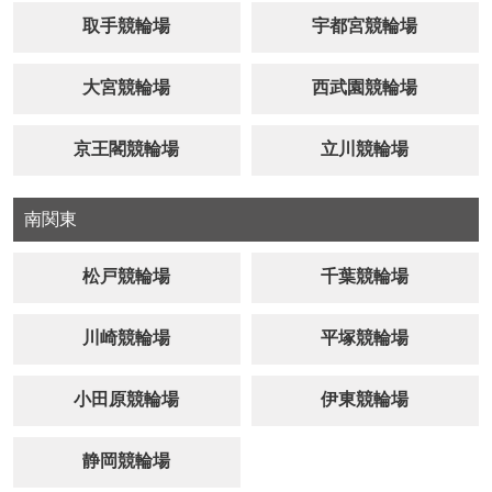
取手競輪場
宇都宮競輪場
大宮競輪場
西武園競輪場
京王閣競輪場
立川競輪場
南関東
松戸競輪場
千葉競輪場
川崎競輪場
平塚競輪場
小田原競輪場
伊東競輪場
静岡競輪場