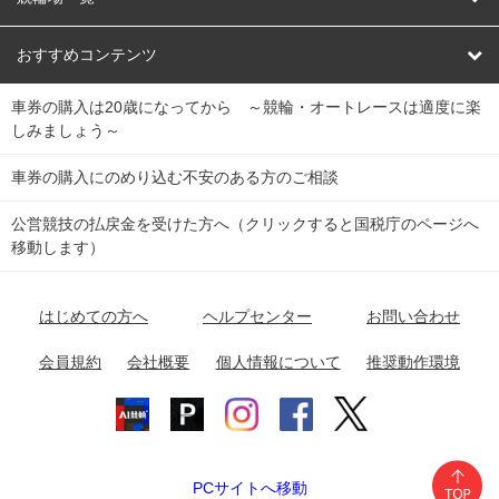
競輪くじ
レース結果
北日本
函館競輪場
青森競輪場
いわき平競輪場
おすすめコンテンツ
車券の購入は20歳になってから ～競輪・オートレースは適度に楽
Dokanto!
キャリーオーバー一覧
関
競輪選手情報
弥彦競輪場
前橋競輪場
取手競輪場
宇都宮競輪場
しみましょう～
東
大宮競輪場
西武園競輪場
京王閣競輪場
立川競輪場
チャリロトプラザ
Perfecta Navi
車券の購入にのめり込む不安のある方のご相談
南
松戸競輪場
千葉競輪場
川崎競輪場
平塚競輪場
公営競技の払戻金を受けた方へ（クリックすると国税庁のページへ
netkeirin
関
移動します）
小田原競輪場
伊東競輪場
静岡競輪場
東
ケイリンガル
中
名古屋競輪場
岐阜競輪場
大垣競輪場
豊橋競輪場
はじめての方へ
ヘルプセンター
お問い合わせ
部
チャリレンジャー
富山競輪場
松阪競輪場
四日市競輪場
会員規約
会社概要
個人情報について
推奨動作環境
競輪場情報
近
福井競輪場
奈良競輪場
向日町競輪場
和歌山競輪場
畿
岸和田競輪場
オートレース場情報
PCサイトへ移動