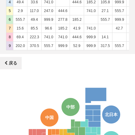
4
49.4
33.6
741.0
444.6
185.2
105.8
999.9
999
5
2.9
117.0
247.0
444.6
741.0
27.1
555.7
741
6
555.7
49.4
999.9
277.8
185.2
555.7
999.9
999
7
15.6
85.5
96.6
185.2
41.9
741.0
42.7
999
8
69.4
222.3
741.0
741.0
444.6
999.9
14.1
741
9
202.0
370.5
555.7
999.9
52.9
999.9
317.5
555.7
戻る
中部
北日本
中国