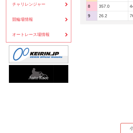
チャリレンジャー
8
357.0
4
9
26.2
7
競輪場情報
オートレース場情報