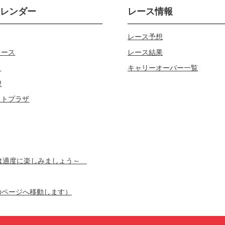
カレンダー
レース情報
レース予想
レース
レース結果
じ
キャリーオーバー一覧
!
ロトプラザ
スは適度に楽しみましょう～
のページへ移動します）