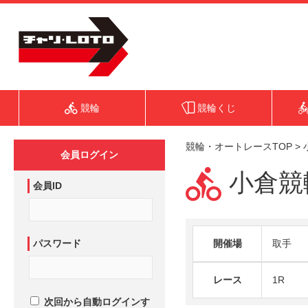
競輪
競輪くじ
競輪・オートレースTOP
>
会員ログイン
小倉競輪
会員ID
パスワード
開催場
取手
レース
1R
次回から自動ログインす