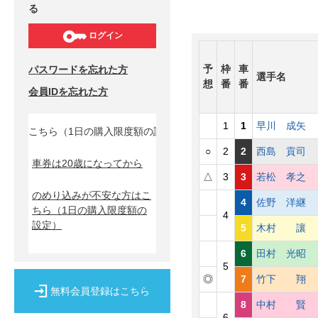
る
ログイン
予
枠
車
パスワードを忘れた方
選手名
想
番
番
会員IDを忘れた方
1
1
早川 成
はこちら（1日の購入限度額の設定）↓
○
2
2
西島 貢
車券は20歳になってから
△
3
3
若松 孝
のめり込みが不安な方はこ
4
佐野 洋
ちら
（1日の購入限度額の
4
設定）
5
木村 
6
田村 光
5
◎
7
竹下 
無料会員登録はこちら
8
中村 
6