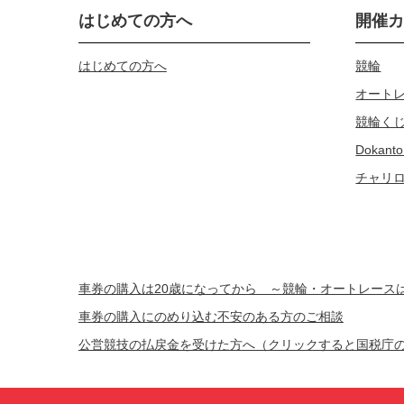
はじめての方へ
開催
はじめての方へ
競輪
オート
競輪く
Dokanto
チャリ
車券の購入は20歳になってから ～競輪・オートレー
車券の購入にのめり込む不安のある方のご相談
公営競技の払戻金を受けた方へ（クリックすると国税庁