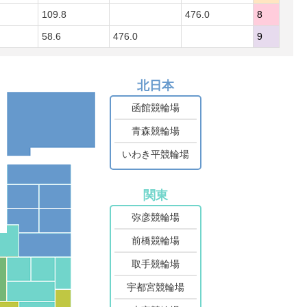
109.8
476.0
8
58.6
476.0
9
北日本
函館競輪場
青森競輪場
いわき平競輪場
関東
弥彦競輪場
前橋競輪場
取手競輪場
宇都宮競輪場