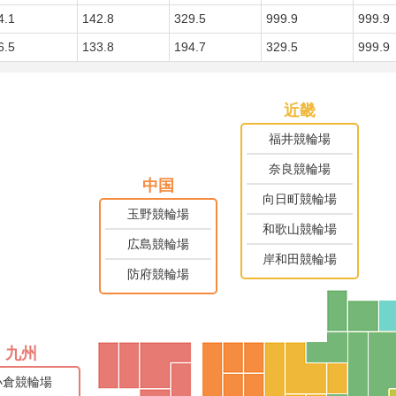
4.1
142.8
329.5
999.9
999.9
6.5
133.8
194.7
329.5
999.9
近畿
福井競輪場
奈良競輪場
中国
向日町競輪場
玉野競輪場
和歌山競輪場
広島競輪場
岸和田競輪場
防府競輪場
九州
小倉競輪場