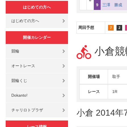
9
三澤 勝
はじめての方へ
はじめての方へ
周回予想
7
2
開催カレンダー
小倉競輪
競輪
オートレース
開催場
取手
競輪くじ
レース
1R
Dokanto!
チャリロトプラザ
小倉 2014年
レース情報