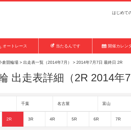
はじめて
オートレース
当たるんです
開催カレン
小倉競輪場
>
出走表一覧（2014年7月）
>
2014年7月7日 最終日 2R
 出走表詳細（2R 2014年
千葉
名古屋
富山
2R
3R
4R
5R
6R
7R