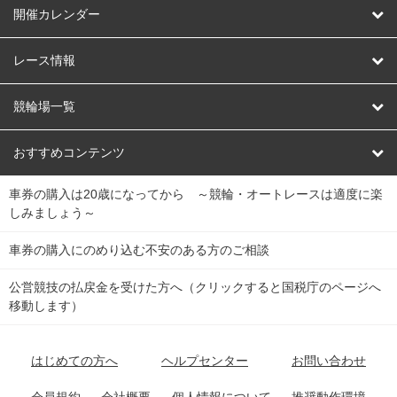
はじめての方へ
開催カレンダー
競輪
レース情報
オートレース
レース予想
競輪場一覧
競輪くじ
レース結果
北日本
函館競輪場
青森競輪場
いわき平競輪場
おすすめコンテンツ
車券の購入は20歳になってから ～競輪・オートレースは適度に楽
Dokanto!
キャリーオーバー一覧
関
競輪選手情報
弥彦競輪場
前橋競輪場
取手競輪場
宇都宮競輪場
しみましょう～
東
大宮競輪場
西武園競輪場
京王閣競輪場
立川競輪場
チャリロトプラザ
Perfecta Navi
車券の購入にのめり込む不安のある方のご相談
南
松戸競輪場
千葉競輪場
川崎競輪場
平塚競輪場
公営競技の払戻金を受けた方へ（クリックすると国税庁のページへ
netkeirin
関
移動します）
小田原競輪場
伊東競輪場
静岡競輪場
東
ケイリンガル
中
名古屋競輪場
岐阜競輪場
大垣競輪場
豊橋競輪場
はじめての方へ
ヘルプセンター
お問い合わせ
部
チャリレンジャー
富山競輪場
松阪競輪場
四日市競輪場