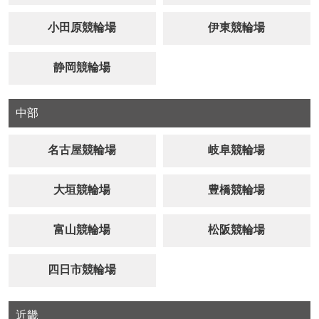
小田原競輪場
伊東競輪場
静岡競輪場
中部
名古屋競輪場
岐阜競輪場
大垣競輪場
豊橋競輪場
富山競輪場
松阪競輪場
四日市競輪場
近畿