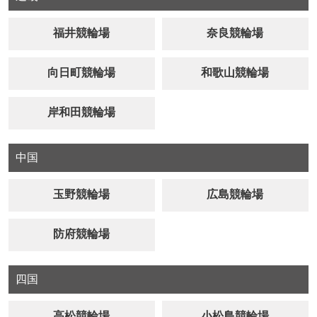
福井競輪場
奈良競輪場
向日町競輪場
和歌山競輪場
岸和田競輪場
中国
玉野競輪場
広島競輪場
防府競輪場
四国
高松競輪場
小松島競輪場