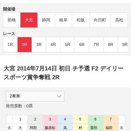
開催場
前橋
大宮
静岡
岐阜
松阪
向日町
高松
レース
1R
2R
3R
4R
5R
6R
7R
8R
9R
大宮 2014年7月14日 初日 チ予選 F2 デイリー
スポーツ賞争奪戦 2R
発売票数：0票
1
2
3
4
5
6
7
名
大
阿部
藤原拓
高
村
栗田
福田
名