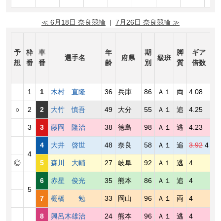
≪ 6月18日 奈良競輪
|
7月26日 奈良競輪 ≫
予
枠
車
年
期
脚
ギア
選手名
府県
級班
想
番
番
齢
別
質
倍数
1
1
木村 直隆
36
兵庫
86
Ａ１
両
4.08
9
○
2
2
大竹 慎吾
49
大分
55
Ａ１
追
4.25
1
3
3
藤岡 隆治
38
徳島
98
Ａ１
逃
4.23
1
4
大井 啓世
48
奈良
58
Ａ１
追
3.92
4
9
4
◎
5
森川 大輔
27
岐阜
92
Ａ１
逃
4
9
6
赤星 俊光
35
熊本
86
Ａ１
追
4
9
5
7
棚橋 勉
33
岡山
96
Ａ１
両
4
9
8
興呂木雄治
24
熊本
96
Ａ１
逃
4
9