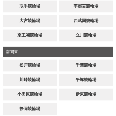
取手競輪場
宇都宮競輪場
大宮競輪場
西武園競輪場
京王閣競輪場
立川競輪場
南関東
松戸競輪場
千葉競輪場
川崎競輪場
平塚競輪場
小田原競輪場
伊東競輪場
静岡競輪場