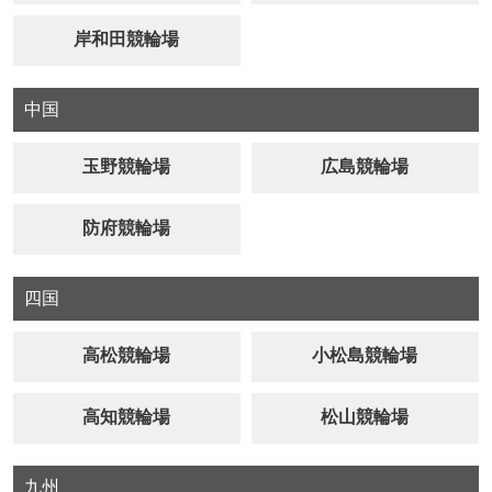
岸和田競輪場
中国
玉野競輪場
広島競輪場
防府競輪場
四国
高松競輪場
小松島競輪場
高知競輪場
松山競輪場
九州