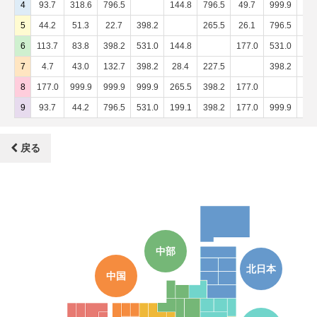
4
93.7
318.6
796.5
144.8
796.5
49.7
999.9
398
5
44.2
51.3
22.7
398.2
265.5
26.1
796.5
398
6
113.7
83.8
398.2
531.0
144.8
177.0
531.0
227
7
4.7
43.0
132.7
398.2
28.4
227.5
398.2
265
8
177.0
999.9
999.9
999.9
265.5
398.2
177.0
999
9
93.7
44.2
796.5
531.0
199.1
398.2
177.0
999.9
戻る
中部
北日本
中国