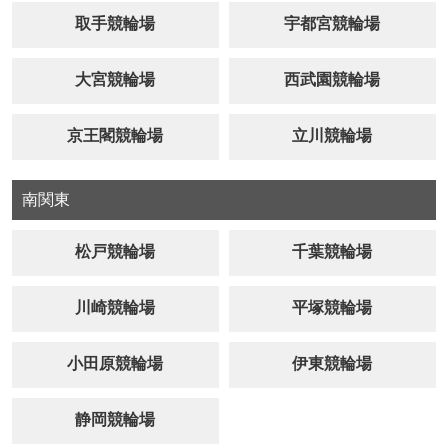
取手競輪場
宇都宮競輪場
大宮競輪場
西武園競輪場
京王閣競輪場
立川競輪場
南関東
松戸競輪場
千葉競輪場
川崎競輪場
平塚競輪場
小田原競輪場
伊東競輪場
静岡競輪場