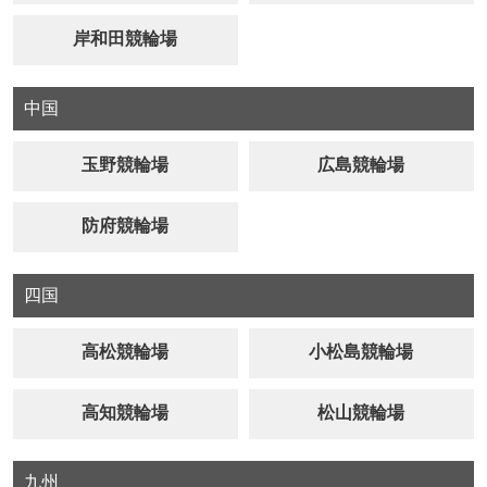
岸和田競輪場
中国
玉野競輪場
広島競輪場
防府競輪場
四国
高松競輪場
小松島競輪場
高知競輪場
松山競輪場
九州