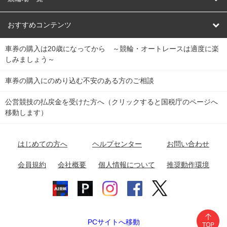
競輪くじ
レース結果
北日本
函館競輪場
青森競輪場
いわき平競輪場
おすすめコンテンツ
車券の購入は20歳になってから ～競輪・オートレースは適度に楽
Dokanto!
キャリーオーバー一覧
関
競輪選手情報
弥彦競輪場
前橋競輪場
取手競輪場
宇都宮競輪場
しみましょう～
東
大宮競輪場
西武園競輪場
京王閣競輪場
立川競輪場
チャリロトプラザ
Perfecta Navi
車券の購入にのめり込む不安のある方のご相談
南
松戸競輪場
千葉競輪場
川崎競輪場
平塚競輪場
公営競技の払戻金を受けた方へ（クリックすると国税庁のページへ
netkeirin
関
移動します）
小田原競輪場
伊東競輪場
静岡競輪場
東
ケイリンガル
中
名古屋競輪場
岐阜競輪場
大垣競輪場
豊橋競輪場
はじめての方へ
ヘルプセンター
お問い合わせ
部
チャリレンジャー
富山競輪場
松阪競輪場
四日市競輪場
会員規約
会社概要
個人情報について
推奨動作環境
競輪場情報
近
福井競輪場
奈良競輪場
向日町競輪場
和歌山競輪場
畿
岸和田競輪場
オートレース場情報
PCサイトへ移動