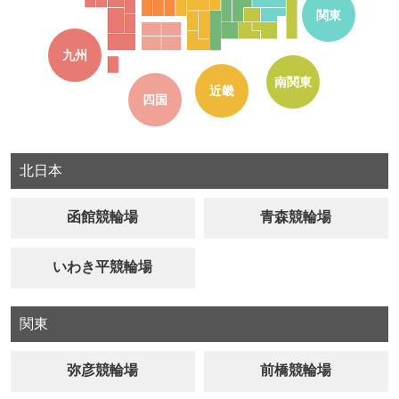
関東
九州
南関東
近畿
四国
北日本
函館競輪場
青森競輪場
いわき平競輪場
関東
弥彦競輪場
前橋競輪場