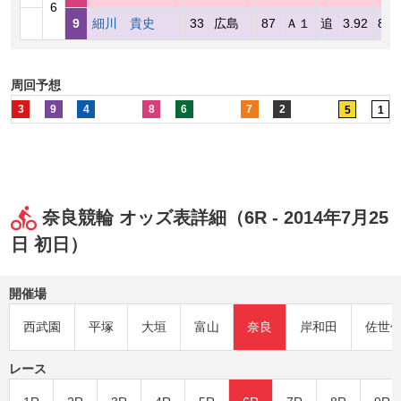
6
9
細川 貴史
33
広島
87
Ａ１
追
3.92
88.
周回予想
3
9
4
8
6
7
2
5
1
奈良競輪 オッズ表詳細（6R - 2014年7月25
日 初日）
開催場
西武園
平塚
大垣
富山
奈良
岸和田
佐世
レース