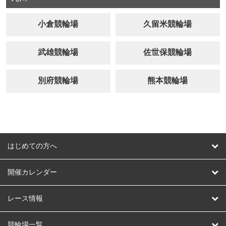
小倉競輪場
久留米競輪場
武雄競輪場
佐世保競輪場
別府競輪場
熊本競輪場
はじめての方へ
はじめての方へ
開催カレンダー
競輪
レース情報
オートレース
レース予想
競輪場一覧