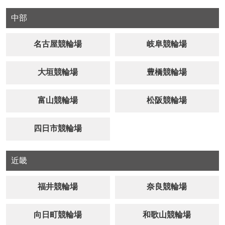
中部
名古屋競輪場
岐阜競輪場
大垣競輪場
豊橋競輪場
富山競輪場
松阪競輪場
四日市競輪場
近畿
福井競輪場
奈良競輪場
向日町競輪場
和歌山競輪場