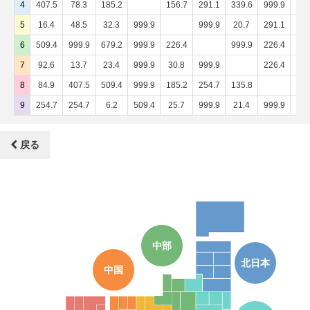
4
407.5
78.3
185.2
156.7
291.1
339.6
999.9
145
5
16.4
48.5
32.3
999.9
999.9
20.7
291.1
72
6
509.4
999.9
679.2
999.9
226.4
999.9
226.4
999
7
92.6
13.7
23.4
999.9
30.8
999.9
226.4
61
8
84.9
407.5
509.4
999.9
185.2
254.7
135.8
999
9
254.7
254.7
6.2
509.4
25.7
999.9
21.4
999.9
戻る
中部
北日本
中国