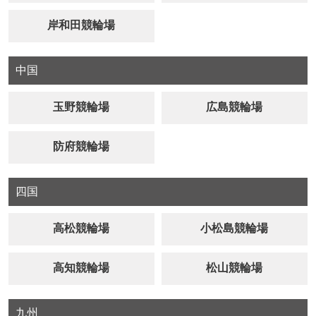
岸和田競輪場
中国
玉野競輪場
広島競輪場
防府競輪場
四国
高松競輪場
小松島競輪場
高知競輪場
松山競輪場
九州