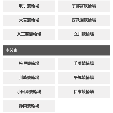
取手競輪場
宇都宮競輪場
大宮競輪場
西武園競輪場
京王閣競輪場
立川競輪場
南関東
松戸競輪場
千葉競輪場
川崎競輪場
平塚競輪場
小田原競輪場
伊東競輪場
静岡競輪場