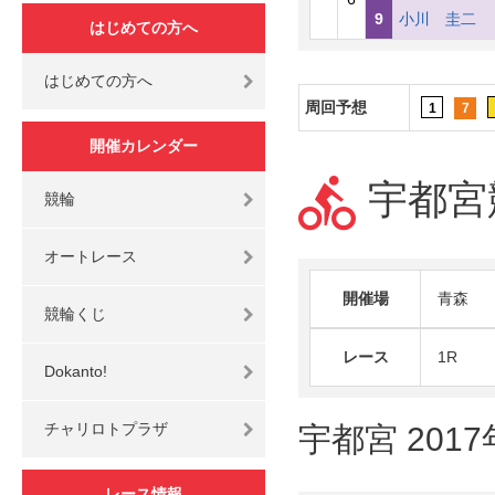
9
小川 圭
はじめての方へ
はじめての方へ
周回予想
1
7
開催カレンダー
宇都宮競
競輪
オートレース
開催場
青森
競輪くじ
レース
1R
Dokanto!
チャリロトプラザ
宇都宮 201
レース情報