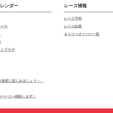
カレンダー
レース情報
レース予想
レース
レース結果
じ
キャリーオーバー一覧
!
ロトプラザ
スは適度に楽しみましょう～
のページへ移動します）