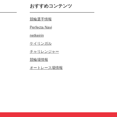
おすすめコンテンツ
競輪選手情報
Perfecta Navi
netkeirin
ケイリンガル
チャリレンジャー
競輪場情報
オートレース場情報