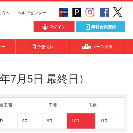
の方へ
ヘルプセンター
ログイン
無料会員登録
ダー
予想情報
レース結果
7年7月5日 最終日）
京王閣
千葉
広島
7R
8R
9R
10R
11R