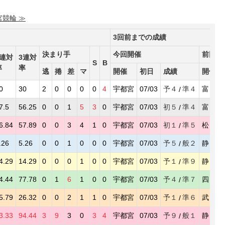
宮競輪 ≫
3回前までの成績
決まり手
今回開催
前回開
2連対
3連対
S
B
率
率
逃
捲
差
マ
開催
初日
成績
開催
準４
予４
0
30
2
0
0
0
0
4
宇都宮
07/03
富 山
準４
初５
7.5
56.25
0
0
1
5
3
0
宇都宮
07/03
富 山
準５
初１
6.84
57.89
0
0
3
4
1
0
宇都宮
07/03
松 阪
般２
予５
.26
5.26
0
0
1
0
0
0
宇都宮
07/03
静 岡
準９
予１
4.29
14.29
0
0
0
1
0
0
宇都宮
07/03
静 岡
準７
予４
4.44
77.78
0
1
6
1
0
0
宇都宮
07/03
四日市
準６
予１
5.79
26.32
0
0
2
1
1
0
宇都宮
07/03
武 雄
般１
予９
3.33
94.44
3
9
3
0
3
4
宇都宮
07/03
静 岡