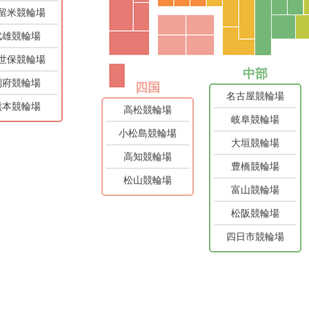
留米競輪場
武雄競輪場
世保競輪場
中部
別府競輪場
四国
名古屋競輪場
熊本競輪場
高松競輪場
岐阜競輪場
小松島競輪場
大垣競輪場
高知競輪場
豊橋競輪場
松山競輪場
富山競輪場
松阪競輪場
四日市競輪場