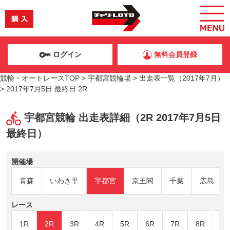
ログイン
無料会員登録
競輪・オートレースTOP
>
宇都宮競輪場
>
出走表一覧（2017年7月）
>
2017年7月5日 最終日 2R
宇都宮競輪 出走表詳細（2R 2017年7月5日
最終日）
開催場
青森
いわき平
宇都宮
京王閣
千葉
広島
レース
1R
2R
3R
4R
5R
6R
7R
8R
9R