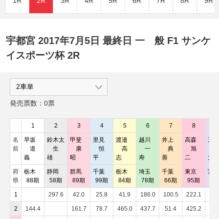
1R
2R
3R
4R
5R
6R
7R
8R
9R
宇都宮 2017年7月5日 最終日 一 般 F1 サンケ
イスポーツ杯 2R
発売票数：0票
1
2
3
4
5
6
7
8
9
名
早坂
鈴木太
甲斐
里見
渡邉
越川
井上
高森
三
前
道
生
康
恒
高
一
典
旭
義
雄
昭
平
志
寿
善
二
府
栃木
静岡
群馬
千葉
栃木
埼玉
千葉
東京
宮
県
88期
58期
89期
99期
84期
78期
66期
95期
98
1
297.6
42.0
25.8
41.9
186.0
100.5
222.1
4.
2
144.4
161.7
78.7
465.0
437.7
51.4
425.2
76