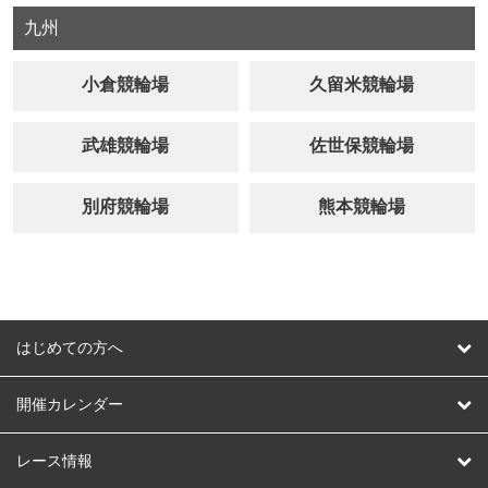
九州
小倉競輪場
久留米競輪場
武雄競輪場
佐世保競輪場
別府競輪場
熊本競輪場
はじめての方へ
はじめての方へ
開催カレンダー
競輪
レース情報