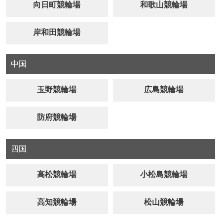
向日町競輪場
和歌山競輪場
岸和田競輪場
中国
玉野競輪場
広島競輪場
防府競輪場
四国
高松競輪場
小松島競輪場
高知競輪場
松山競輪場