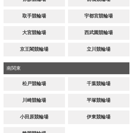
取手競輪場
宇都宮競輪場
大宮競輪場
西武園競輪場
京王閣競輪場
立川競輪場
南関東
松戸競輪場
千葉競輪場
川崎競輪場
平塚競輪場
小田原競輪場
伊東競輪場