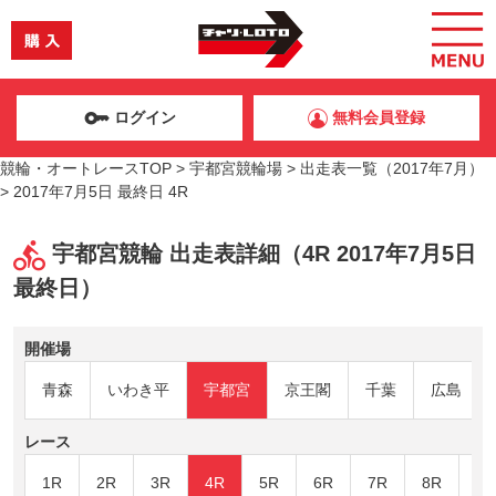
ログイン
無料会員登録
競輪・オートレースTOP
>
宇都宮競輪場
>
出走表一覧（2017年7月）
>
2017年7月5日 最終日 4R
宇都宮競輪 出走表詳細（4R 2017年7月5日
最終日）
開催場
青森
いわき平
宇都宮
京王閣
千葉
広島
レース
1R
2R
3R
4R
5R
6R
7R
8R
9R