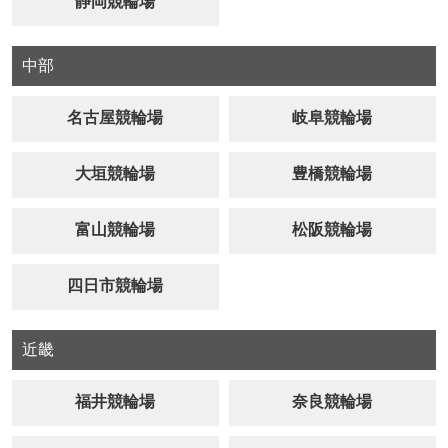
静岡競輪場
中部
名古屋競輪場
岐阜競輪場
大垣競輪場
豊橋競輪場
富山競輪場
松阪競輪場
四日市競輪場
近畿
福井競輪場
奈良競輪場