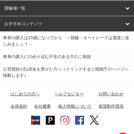
オートレース
レース予想
競輪場一覧
競輪くじ
レース結果
北日本
函館競輪場
青森競輪場
いわき平競輪場
おすすめコンテンツ
車券の購入は20歳になってから ～競輪・オートレースは適度に楽
Dokanto!
キャリーオーバー一覧
関
競輪選手情報
弥彦競輪場
前橋競輪場
取手競輪場
宇都宮競輪場
しみましょう～
東
大宮競輪場
西武園競輪場
京王閣競輪場
立川競輪場
チャリロトプラザ
Perfecta Navi
車券の購入にのめり込む不安のある方のご相談
南
松戸競輪場
千葉競輪場
川崎競輪場
平塚競輪場
公営競技の払戻金を受けた方へ（クリックすると国税庁のページへ
netkeirin
関
移動します）
小田原競輪場
伊東競輪場
静岡競輪場
東
ケイリンガル
中
名古屋競輪場
岐阜競輪場
大垣競輪場
豊橋競輪場
はじめての方へ
ヘルプセンター
お問い合わせ
部
チャリレンジャー
富山競輪場
松阪競輪場
四日市競輪場
会員規約
会社概要
個人情報について
推奨動作環境
競輪場情報
近
福井競輪場
奈良競輪場
向日町競輪場
和歌山競輪場
畿
岸和田競輪場
オートレース場情報