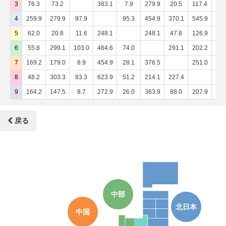
3
76.3
73.2
383.1
7.9
279.9
20.5
117.4
36
4
259.9
279.9
97.9
95.3
454.9
370.1
545.9
135
5
62.0
20.8
11.6
248.1
248.1
47.8
126.9
79
6
55.8
299.1
103.0
464.6
74.0
291.1
202.2
256
7
169.2
179.0
8.9
454.9
28.1
376.5
251.0
83
8
48.2
303.3
83.3
623.9
51.2
214.1
227.4
188
9
164.2
147.5
8.7
272.9
26.0
363.9
88.0
207.9
戻る
中部
北日本
中国