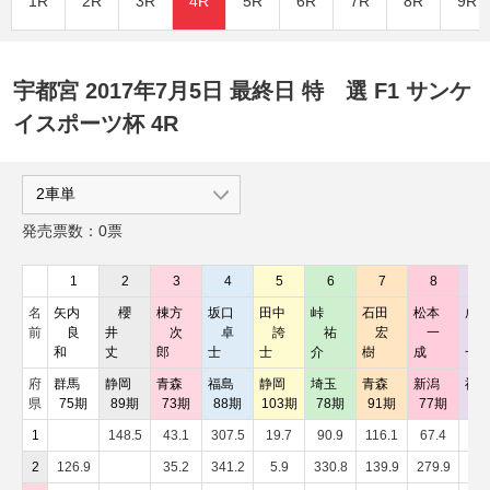
1R
2R
3R
4R
5R
6R
7R
8R
9R
宇都宮 2017年7月5日 最終日 特 選 F1 サンケ
イスポーツ杯 4R
発売票数：0票
1
2
3
4
5
6
7
8
9
名
矢内
櫻
棟方
坂口
田中
峠
石田
松本
成
前
良
井
次
卓
誇
祐
宏
一
和
丈
郎
士
士
介
樹
成
府
群馬
静岡
青森
福島
静岡
埼玉
青森
新潟
福
県
75期
89期
73期
88期
103期
78期
91期
77期
94
1
148.5
43.1
307.5
19.7
90.9
116.1
67.4
141
2
126.9
35.2
341.2
5.9
330.8
139.9
279.9
164