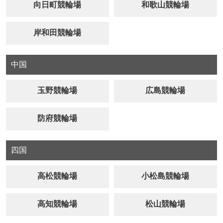
向日町競輪場
和歌山競輪場
岸和田競輪場
中国
玉野競輪場
広島競輪場
防府競輪場
四国
高松競輪場
小松島競輪場
高知競輪場
松山競輪場