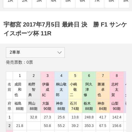
1R
2R
3R
4R
5R
6R
7R
8R
9R
宇都宮 2017年7月5日 最終日 決 勝 F1 サンケ
イスポーツ杯 11R
発売票数：0票
1
2
3
4
5
6
7
8
9
名
成田
柏野
伊藤
桐山敬
小嶋
阿久
勝瀬
志村
小
前
和
智
成
太
敬
津
卓
太
也
典
紀
郎
二
修
也
賀
府
福島
岡山
大阪
神奈
石川
栃木
神奈
山梨
福
県
88期
88期
90期
88期
74期
88期
84期
90期
90
1
32.8
27.3
25.6
13.8
248.8
41.7
142.4
57
2
21.8
50.8
55.2
39.2
350.3
67.5
156.6
26