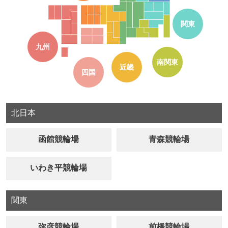
関東
九州
南関東
近畿
四国
北日本
函館競輪場
青森競輪場
いわき平競輪場
関東
弥彦競輪場
前橋競輪場