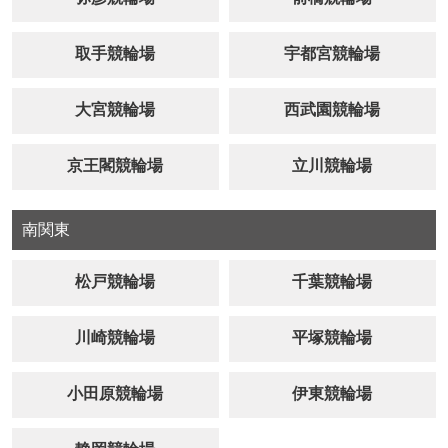
取手競輪場
宇都宮競輪場
大宮競輪場
西武園競輪場
京王閣競輪場
立川競輪場
南関東
松戸競輪場
千葉競輪場
川崎競輪場
平塚競輪場
小田原競輪場
伊東競輪場