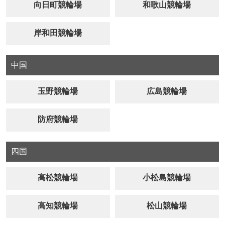
向日町競輪場
和歌山競輪場
岸和田競輪場
中国
玉野競輪場
広島競輪場
防府競輪場
四国
高松競輪場
小松島競輪場
高知競輪場
松山競輪場