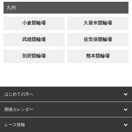
九州
小倉競輪場
久留米競輪場
武雄競輪場
佐世保競輪場
別府競輪場
熊本競輪場
はじめての方へ
はじめての方へ
開催カレンダー
競輪
レース情報