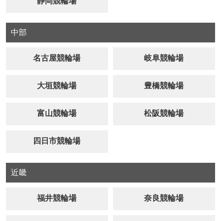
静岡競輪場
中部
名古屋競輪場
岐阜競輪場
大垣競輪場
豊橋競輪場
富山競輪場
松阪競輪場
四日市競輪場
近畿
福井競輪場
奈良競輪場