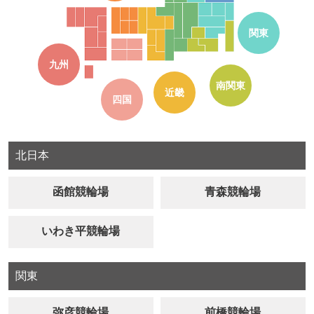
関東
九州
南関東
近畿
四国
北日本
函館競輪場
青森競輪場
いわき平競輪場
関東
弥彦競輪場
前橋競輪場