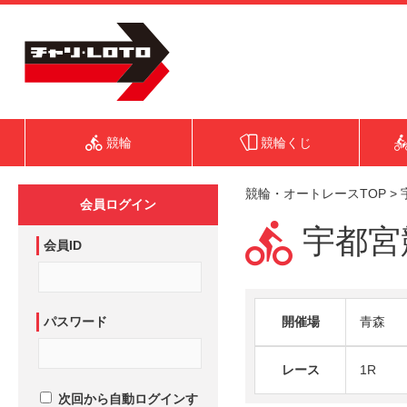
競輪
競輪くじ
競輪・オートレースTOP
>
会員ログイン
宇都宮競
会員ID
パスワード
開催場
青森
レース
1R
次回から自動ログインす