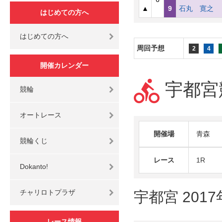
▲
9
石丸 寛
はじめての方へ
はじめての方へ
周回予想
2
4
開催カレンダー
宇都宮競
競輪
オートレース
開催場
青森
競輪くじ
レース
1R
Dokanto!
チャリロトプラザ
宇都宮 201
レース情報