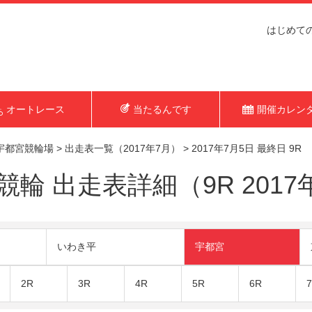
はじめて
オートレース
当たるんです
開催カレン
宇都宮競輪場
>
出走表一覧（2017年7月）
>
2017年7月5日 最終日 9R
輪 出走表詳細（9R 2017
いわき平
宇都宮
2R
3R
4R
5R
6R