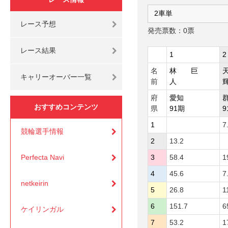
レース予想
発売票数：0票
レース結果
1
2
名
林 巨
キャリーオーバー一覧
前
人
府
愛知
おすすめコンテンツ
県
91期
9
1
7
競輪選手情報
2
13.2
Perfecta Navi
3
58.4
1
4
45.6
7
netkeirin
5
26.8
1
6
151.7
6
ケイリンガル
7
53.2
1