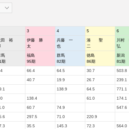
3
4
5
6
天田 裕
伊藤 勝
兵藤 一
湊 聖
川村 
輝
太
也
二
弘
群馬
福島
群馬
徳島
新潟
1期
95期
82期
86期
81期
.4
66.4
64.5
30.7
503.8
40.7
19.9
26.7
239.1
9.1
138.9
64.5
771.1
.0
138.4
61.0
174.1
1.0
60.7
74.9
547.6
5.6
297.5
71.0
220.9
7.3
35.5
145.3
72.3
564.0