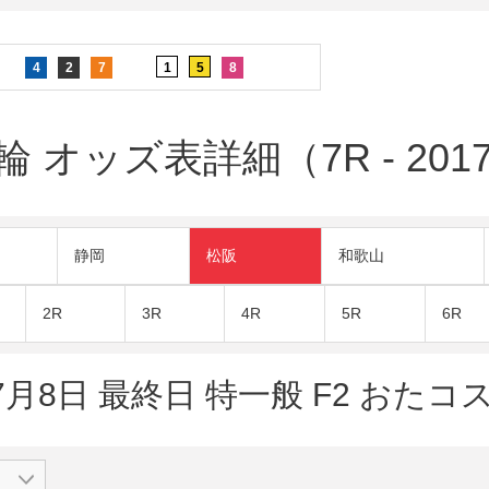
4
2
7
1
5
8
 オッズ表詳細（7R - 201
静岡
松阪
和歌山
2R
3R
4R
5R
6R
年7月8日 最終日 特一般 F2 おたコ