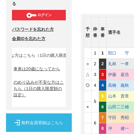
る
ログイン
予
枠
車
パスワードを忘れた方
選手名
想
番
番
会員IDを忘れた方
1
1
田口 
安な方はこちら（1日の購入限度額の設定）↓
○
2
2
丸林 一
車券は20歳になってから
△
3
3
伊藤 嘉
のめり込みが不安な方はこ
◎
4
4
高橋 義
ちら
（1日の購入限度額の
設定）
5
山本 貴
5
×
6
山田二三
7
守田 秀
無料会員登録はこちら
6
8
沖 健