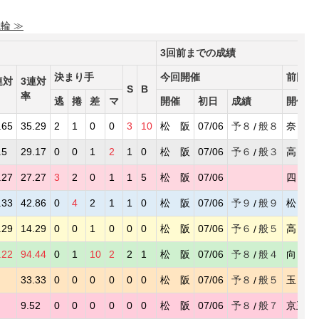
輪 ≫
3回前までの成績
決まり手
今回開催
前回開
連対
3連対
S
B
率
逃
捲
差
マ
開催
初日
成績
開催
般８
予８
.65
35.29
2
1
0
0
3
10
松 阪
07/06
奈 良
般３
予６
.5
29.17
0
0
1
2
1
0
松 阪
07/06
高 知
.27
27.27
3
2
0
1
1
5
松 阪
07/06
四日市
般９
予９
.33
42.86
0
4
2
1
1
0
松 阪
07/06
松 戸
般５
予６
.29
14.29
0
0
1
0
0
0
松 阪
07/06
高 知
般４
予８
.22
94.44
0
1
10
2
2
1
松 阪
07/06
向日町
般５
予８
33.33
0
0
0
0
0
0
松 阪
07/06
玉 野
般７
予８
9.52
0
0
0
0
0
0
松 阪
07/06
京王閣