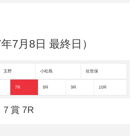
7年7月8日 最終日）
玉野
小松島
佐世保
7R
8R
9R
10R
ス７賞 7R