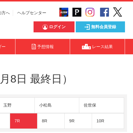
の方へ
ヘルプセンター
ログイン
無料会員登録
ダー
予想情報
レース結果
7月8日 最終日）
玉野
小松島
佐世保
7R
8R
9R
10R