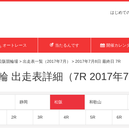
はじめて
オートレース
当たるんです
開催カレン
松阪競輪場
>
出走表一覧（2017年7月）
>
2017年7月8日 最終日 7R
 出走表詳細（7R 2017年
静岡
松阪
和歌山
2R
3R
4R
5R
6R