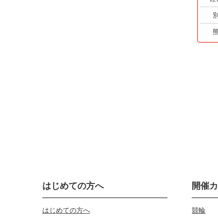
はじめての方へ
開催
はじめての方へ
競輪