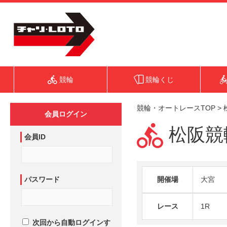
競輪
競輪くじ
競輪・オートレースTOP
>
会員ログイン
松阪競輪
会員ID
パスワード
開催場
大宮
レース
1R
次回から自動ログインす