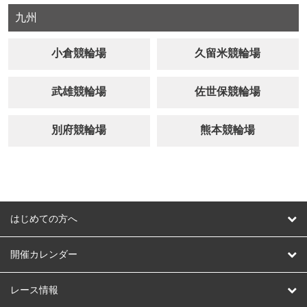
九州
小倉競輪場
久留米競輪場
武雄競輪場
佐世保競輪場
別府競輪場
熊本競輪場
はじめての方へ
はじめての方へ
開催カレンダー
競輪
レース情報