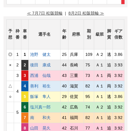
≪ 7月7日 松阪競輪
|
8月2日 松阪競輪 ≫
予
枠
車
年
期
脚
ギア
選手名
府県
級班
競
想
番
番
齢
別
質
倍数
得
◎
1
1
池野 健太
25
兵庫
109
Ａ２
逃
3.86
91
×
2
2
後田 康成
44
長崎
75
Ａ１
追
3.93
87
3
3
西浦 仙哉
43
三重
73
Ａ１
両
3.92
85
△
4
善利 裕生
40
滋賀
82
Ａ１
両
3.92
85
4
○
5
飯塚 隼人
29
佐賀
95
Ａ１
逃
3.86
92
6
塩川真一郎
42
広島
74
Ａ２
追
3.92
84
5
7
南 和夫
41
福岡
82
Ａ１
追
3.92
86
8
山田 晃久
42
石川
77
Ａ１
追
3.92
84