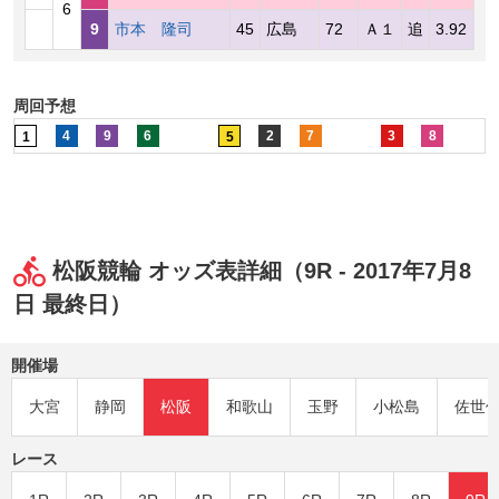
6
9
市本 隆司
45
広島
72
Ａ１
追
3.92
87
周回予想
4
9
6
2
7
3
8
1
5
松阪競輪 オッズ表詳細（9R - 2017年7月8
日 最終日）
開催場
大宮
静岡
松阪
和歌山
玉野
小松島
佐世
レース