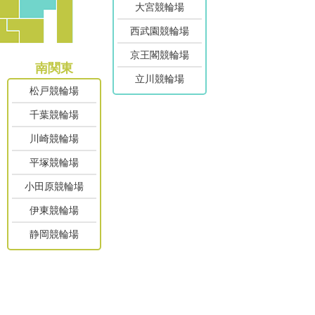
大宮競輪場
西武園競輪場
京王閣競輪場
南関東
立川競輪場
松戸競輪場
千葉競輪場
川崎競輪場
平塚競輪場
小田原競輪場
伊東競輪場
静岡競輪場