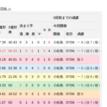
島競輪 ≫
3回前までの成績
決まり手
今回開催
連対
3連対
S
B
率
率
逃
捲
差
マ
開催
初日
成績
抜７
般２
一８
7.39
30.43
0
3
1
0
2
8
小松島
07/06
抜５
般４
一７
4.17
58.33
1
5
6
1
5
4
小松島
07/06
般５
8.18
40.91
0
0
4
0
1
0
小松島
07/06
抜８
般３
一６
2.86
52.38
0
0
4
5
0
0
小松島
07/06
抜８
般１
一７
5.79
21.05
0
0
3
0
0
0
小松島
07/06
抜９
般９
一５
3.33
50
2
3
3
0
0
1
小松島
07/06
般８
4.81
18.52
0
0
3
1
0
0
小松島
07/06
抜７
般７
一６
1.67
50
0
1
4
0
0
0
小松島
07/06