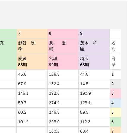
7
8
9
真
越智 展
泉 慶
茂木 和
名
孝
輔
臣
前
愛媛
宮城
埼玉
府
88期
99期
63期
県
45.8
126.8
44.8
1
67.9
152.4
14.5
2
145.1
292.6
190.9
3
59.7
274.9
125.1
4
60.2
246.8
59.3
5
101.9
295.0
112.3
6
160.5
68.4
7