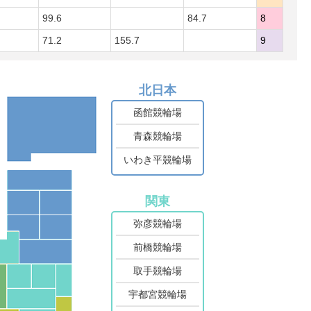
99.6
84.7
8
71.2
155.7
9
北日本
函館競輪場
青森競輪場
いわき平競輪場
関東
弥彦競輪場
前橋競輪場
取手競輪場
宇都宮競輪場