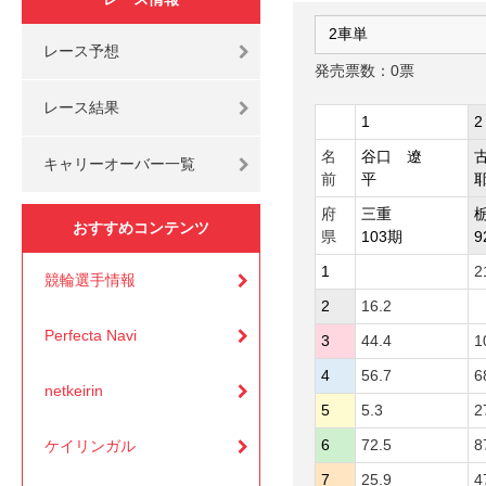
レース予想
発売票数：0票
レース結果
1
2
名
谷口 遼
キャリーオーバー一覧
前
平
府
三重
おすすめコンテンツ
県
103期
9
1
2
競輪選手情報
2
16.2
Perfecta Navi
3
44.4
1
4
56.7
6
netkeirin
5
5.3
2
6
72.5
8
ケイリンガル
7
25.9
4