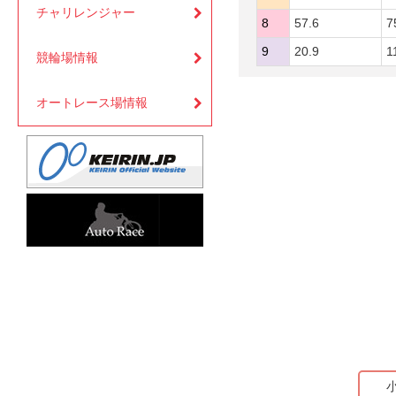
チャリレンジャー
8
57.6
7
9
20.9
1
競輪場情報
オートレース場情報