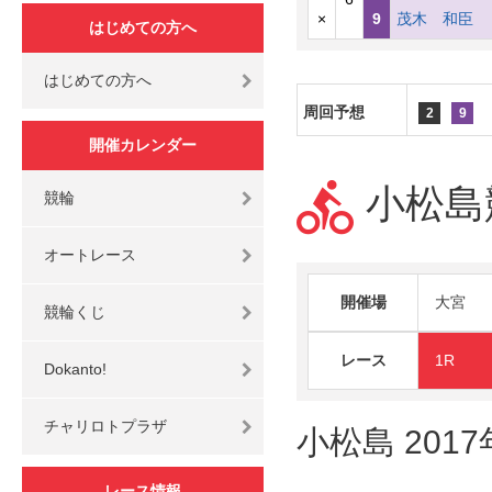
×
9
茂木 和
はじめての方へ
はじめての方へ
周回予想
2
9
開催カレンダー
小松島競
競輪
オートレース
開催場
大宮
競輪くじ
レース
1R
Dokanto!
チャリロトプラザ
小松島 201
レース情報