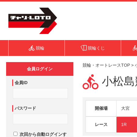
競輪
競輪くじ
競輪・オートレースTOP
>
会員ログイン
小松島競
会員ID
パスワード
開催場
大宮
レース
1R
次回から自動ログインす