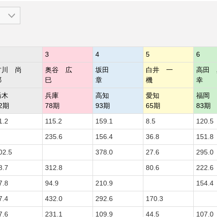
3
4
5
6
古川 尚
奥谷 広
坂田
白井 一
高田 
耶
巳
章
機
幸
栃木
兵庫
高知
愛知
福岡
2期
78期
93期
65期
83期
1.2
115.2
159.1
8.5
120.5
235.6
156.4
36.8
151.8
02.5
378.0
27.6
295.0
8.7
312.8
80.6
222.6
7.8
94.9
210.9
154.4
7.4
432.0
292.6
170.3
7.6
231.1
109.9
44.5
107.0