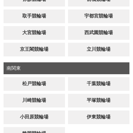
取手競輪場
宇都宮競輪場
大宮競輪場
西武園競輪場
京王閣競輪場
立川競輪場
南関東
松戸競輪場
千葉競輪場
川崎競輪場
平塚競輪場
小田原競輪場
伊東競輪場