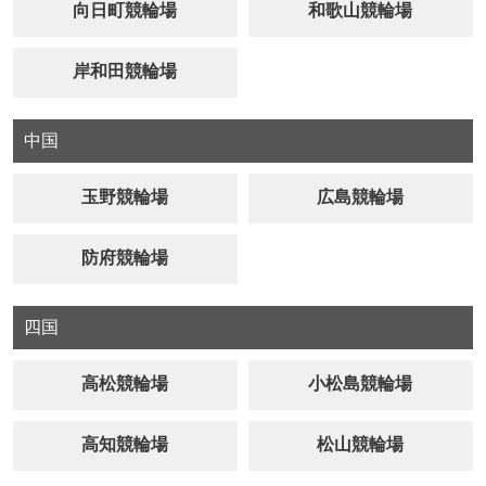
向日町競輪場
和歌山競輪場
岸和田競輪場
中国
玉野競輪場
広島競輪場
防府競輪場
四国
高松競輪場
小松島競輪場
高知競輪場
松山競輪場