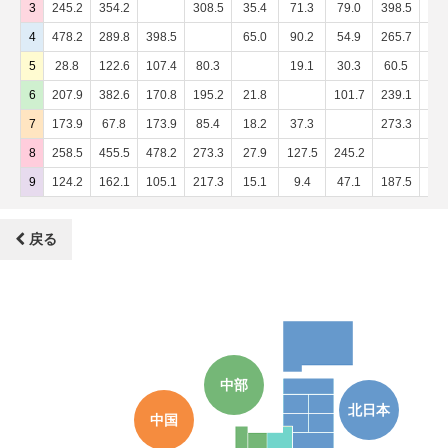
3
245.2
354.2
308.5
35.4
71.3
79.0
398.5
45
4
478.2
289.8
398.5
65.0
90.2
54.9
265.7
154
5
28.8
122.6
107.4
80.3
19.1
30.3
60.5
19
6
207.9
382.6
170.8
195.2
21.8
101.7
239.1
13
7
173.9
67.8
173.9
85.4
18.2
37.3
273.3
44
8
258.5
455.5
478.2
273.3
27.9
127.5
245.2
136
9
124.2
162.1
105.1
217.3
15.1
9.4
47.1
187.5
戻る
中部
北日本
中国