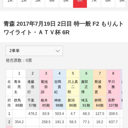
1R
2R
3R
4R
5R
6R
7R
8R
9R
青森 2017年7月19日 2日目 特一般 F2 もりんト
ワイライト・ＡＴＶ杯 6R
発売票数：0票
1
2
3
4
5
6
7
8
9
名
青木
進藤
菊池
吉岡
川上真
服部
斯波
平川
高
前
亮
浩
崇
貴
二
正
雅
雅
太
行
訓
紀
郎
博
貴
晃
府
群馬
千葉
栃木
神奈
新潟
埼玉
静岡
長野
栃
県
89期
57期
85期
98期
86期
91期
64期
107期
83
1
478.2
83.9
503.4
4.7
68.3
127.5
308.5
78
2
354.2
258.5
191.3
58.3
77.1
18.2
637.7
90