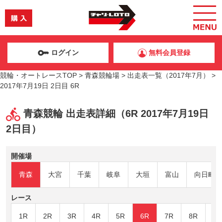
ログイン
無料会員登録
競輪・オートレースTOP
>
青森競輪場
>
出走表一覧（2017年7月）
>
2017年7月19日 2日目 6R
青森競輪 出走表詳細（6R 2017年7月19日
2日目）
開催場
青森
大宮
千葉
岐阜
大垣
富山
向日町
レース
1R
2R
3R
4R
5R
6R
7R
8R
9R