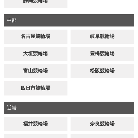
静岡競輪場
中部
名古屋競輪場
岐阜競輪場
大垣競輪場
豊橋競輪場
富山競輪場
松阪競輪場
四日市競輪場
近畿
福井競輪場
奈良競輪場