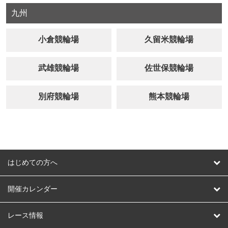
九州
小倉競輪場
久留米競輪場
武雄競輪場
佐世保競輪場
別府競輪場
熊本競輪場
はじめての方へ
はじめての方へ
開催カレンダー
競輪
レース情報