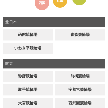
近畿
四国
北日本
函館競輪場
青森競輪場
いわき平競輪場
関東
弥彦競輪場
前橋競輪場
取手競輪場
宇都宮競輪場
大宮競輪場
西武園競輪場