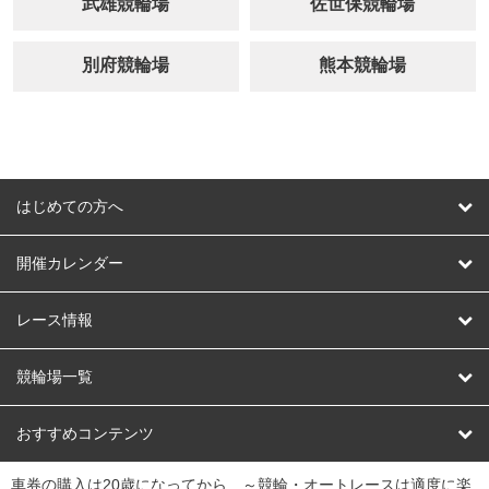
武雄競輪場
佐世保競輪場
別府競輪場
熊本競輪場
はじめての方へ
はじめての方へ
開催カレンダー
競輪
レース情報
オートレース
レース予想
競輪場一覧
競輪くじ
レース結果
北日本
函館競輪場
青森競輪場
いわき平競輪場
おすすめコンテンツ
車券の購入は20歳になってから ～競輪・オートレースは適度に楽