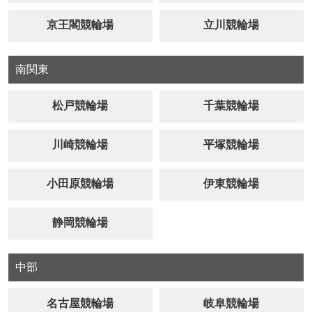
京王閣競輪場
立川競輪場
南関東
松戸競輪場
千葉競輪場
川崎競輪場
平塚競輪場
小田原競輪場
伊東競輪場
静岡競輪場
中部
名古屋競輪場
岐阜競輪場