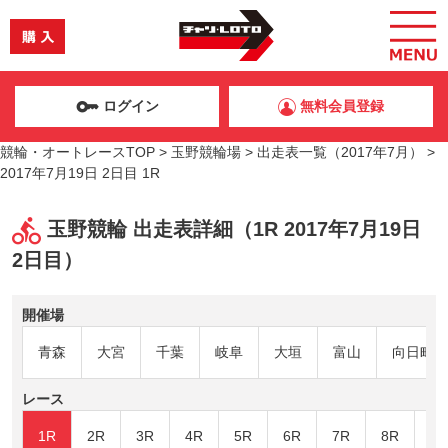
ログイン
無料会員登録
競輪・オートレースTOP
>
玉野競輪場
>
出走表一覧（2017年7月）
>
2017年7月19日 2日目 1R
玉野競輪 出走表詳細（1R 2017年7月19日
2日目）
開催場
青森
大宮
千葉
岐阜
大垣
富山
向日町
レース
1R
2R
3R
4R
5R
6R
7R
8R
9R