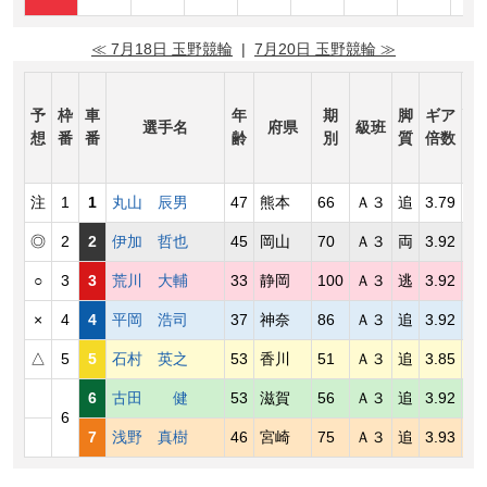
≪ 7月18日 玉野競輪
|
7月20日 玉野競輪 ≫
予
枠
車
年
期
脚
ギア
選手名
府県
級班
競
想
番
番
齢
別
質
倍数
得
注
1
1
丸山 辰男
47
熊本
66
Ａ３
追
3.79
71
◎
2
2
伊加 哲也
45
岡山
70
Ａ３
両
3.92
70
○
3
3
荒川 大輔
33
静岡
100
Ａ３
逃
3.92
75
×
4
4
平岡 浩司
37
神奈
86
Ａ３
追
3.92
68
△
5
5
石村 英之
53
香川
51
Ａ３
追
3.85
69
6
古田 健
53
滋賀
56
Ａ３
追
3.92
67
6
7
浅野 真樹
46
宮崎
75
Ａ３
追
3.93
67