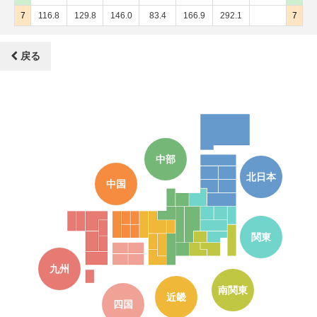
7
116.8
129.8
146.0
83.4
166.9
292.1
7
戻る
中部
北日本
中国
関東
九州
南関東
近畿
四国