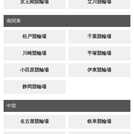
京王閣競輪場
立川競輪場
南関東
松戸競輪場
千葉競輪場
川崎競輪場
平塚競輪場
小田原競輪場
伊東競輪場
静岡競輪場
中部
名古屋競輪場
岐阜競輪場