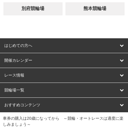
別府競輪場
熊本競輪場
はじめての方へ
はじめての方へ
開催カレンダー
競輪
レース情報
オートレース
レース予想
競輪場一覧
競輪くじ
レース結果
北日本
函館競輪場
青森競輪場
いわき平競輪場
おすすめコンテンツ
車券の購入は20歳になってから ～競輪・オートレースは適度に楽
Dokanto!
キャリーオーバー一覧
関
競輪選手情報
弥彦競輪場
前橋競輪場
取手競輪場
宇都宮競輪場
しみましょう～
東