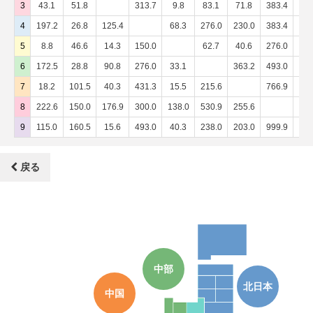
3
43.1
51.8
313.7
9.8
83.1
71.8
383.4
38
4
197.2
26.8
125.4
68.3
276.0
230.0
383.4
345
5
8.8
46.6
14.3
150.0
62.7
40.6
276.0
164
6
172.5
28.8
90.8
276.0
33.1
363.2
493.0
530
7
18.2
101.5
40.3
431.3
15.5
215.6
766.9
238
8
222.6
150.0
176.9
300.0
138.0
530.9
255.6
862
9
115.0
160.5
15.6
493.0
40.3
238.0
203.0
999.9
戻る
中部
北日本
中国