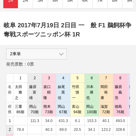
1R
2R
3R
4R
5R
6R
7R
8R
9R
岐阜 2017年7月19日 2日目 一 般 F1 鵜飼杯争
奪戦スポーツニッポン杯 1R
発売票数：0票
1
2
3
4
5
6
7
8
9
名
太田
藤原
坂口
妹尾
竹田
川本
岡田
藤原
米
前
雅
富
樹
英
慎
琢
裕
義
之
雄
隆
信
一
也
康
浩
府
三重
岡山
熊本
岡山
富山
岡山
滋賀
徳島
熊
県
86期
70期
73期
67期
94期
100期
72期
76期
72
1
111.3
34.0
431.3
6.1
153.3
40.1
493.0
209
2
78.4
40.3
69.0
20.5
34.1
123.2
328.6
276