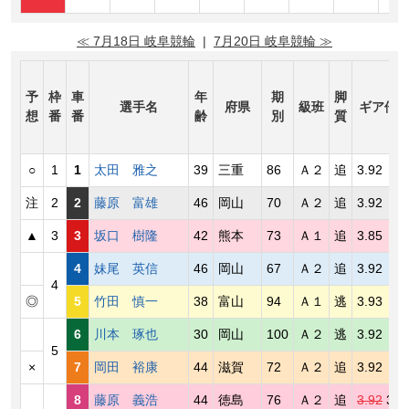
≪ 7月18日 岐阜競輪
|
7月20日 岐阜競輪 ≫
予
枠
車
年
期
脚
選手名
府県
級班
ギア倍
想
番
番
齢
別
質
○
1
1
太田 雅之
39
三重
86
Ａ２
追
3.92
注
2
2
藤原 富雄
46
岡山
70
Ａ２
追
3.92
▲
3
3
坂口 樹隆
42
熊本
73
Ａ１
追
3.85
4
妹尾 英信
46
岡山
67
Ａ２
追
3.92
4
◎
5
竹田 慎一
38
富山
94
Ａ１
逃
3.93
6
川本 琢也
30
岡山
100
Ａ２
逃
3.92
5
×
7
岡田 裕康
44
滋賀
72
Ａ２
追
3.92
8
藤原 義浩
44
徳島
76
Ａ２
追
3.92
3.9