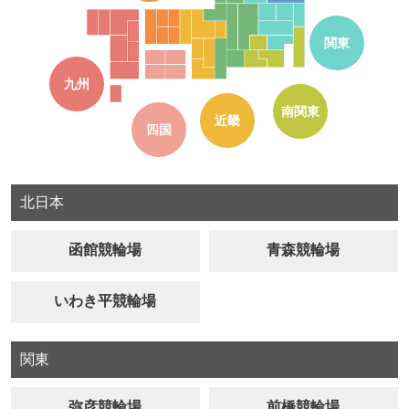
関東
九州
南関東
近畿
四国
北日本
函館競輪場
青森競輪場
いわき平競輪場
関東
弥彦競輪場
前橋競輪場