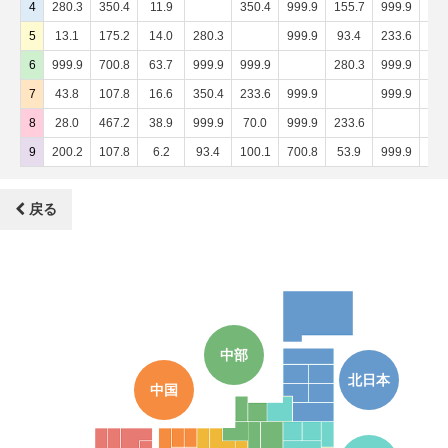
4
280.3
350.4
11.9
350.4
999.9
155.7
999.9
70
5
13.1
175.2
14.0
280.3
999.9
93.4
233.6
93
6
999.9
700.8
63.7
999.9
999.9
280.3
999.9
280
7
43.8
107.8
16.6
350.4
233.6
999.9
999.9
82
8
28.0
467.2
38.9
999.9
70.0
999.9
233.6
350
9
200.2
107.8
6.2
93.4
100.1
700.8
53.9
999.9
戻る
中部
北日本
中国