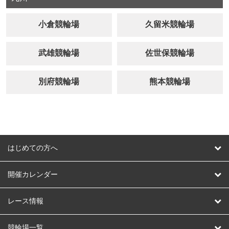
小倉競輪場
久留米競輪場
武雄競輪場
佐世保競輪場
別府競輪場
熊本競輪場
はじめての方へ
はじめての方へ
開催カレンダー
競輪
レース情報
オートレース
レース予想
競輪場一覧