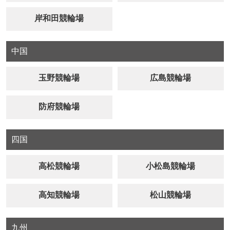
岸和田競輪場
中国
玉野競輪場
広島競輪場
防府競輪場
四国
高松競輪場
小松島競輪場
高知競輪場
松山競輪場
九州