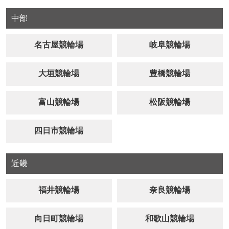
中部
名古屋競輪場
岐阜競輪場
大垣競輪場
豊橋競輪場
富山競輪場
松阪競輪場
四日市競輪場
近畿
福井競輪場
奈良競輪場
向日町競輪場
和歌山競輪場