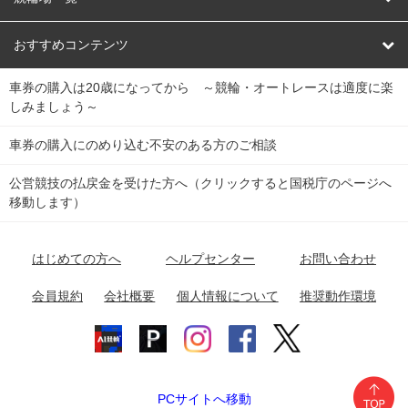
競輪くじ
レース結果
北日本
函館競輪場
青森競輪場
いわき平競輪場
おすすめコンテンツ
車券の購入は20歳になってから ～競輪・オートレースは適度に楽
Dokanto!
キャリーオーバー一覧
関
競輪選手情報
弥彦競輪場
前橋競輪場
取手競輪場
宇都宮競輪場
しみましょう～
東
大宮競輪場
西武園競輪場
京王閣競輪場
立川競輪場
チャリロトプラザ
Perfecta Navi
車券の購入にのめり込む不安のある方のご相談
南
松戸競輪場
千葉競輪場
川崎競輪場
平塚競輪場
公営競技の払戻金を受けた方へ（クリックすると国税庁のページへ
netkeirin
関
移動します）
小田原競輪場
伊東競輪場
静岡競輪場
東
ケイリンガル
中
名古屋競輪場
岐阜競輪場
大垣競輪場
豊橋競輪場
はじめての方へ
ヘルプセンター
お問い合わせ
部
チャリレンジャー
富山競輪場
松阪競輪場
四日市競輪場
会員規約
会社概要
個人情報について
推奨動作環境
競輪場情報
近
福井競輪場
奈良競輪場
向日町競輪場
和歌山競輪場
畿
岸和田競輪場
オートレース場情報
PCサイトへ移動