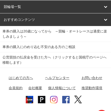
オートレース
レース予想
競輪場一覧
競輪くじ
レース結果
北日本
函館競輪場
青森競輪場
いわき平競輪場
おすすめコンテンツ
車券の購入は20歳になってから ～競輪・オートレースは適度に楽
Dokanto!
キャリーオーバー一覧
関
競輪選手情報
弥彦競輪場
前橋競輪場
取手競輪場
宇都宮競輪場
しみましょう～
東
大宮競輪場
西武園競輪場
京王閣競輪場
立川競輪場
チャリロトプラザ
Perfecta Navi
車券の購入にのめり込む不安のある方のご相談
南
松戸競輪場
千葉競輪場
川崎競輪場
平塚競輪場
公営競技の払戻金を受けた方へ（クリックすると国税庁のページへ
netkeirin
関
移動します）
小田原競輪場
伊東競輪場
静岡競輪場
東
ケイリンガル
中
名古屋競輪場
岐阜競輪場
大垣競輪場
豊橋競輪場
はじめての方へ
ヘルプセンター
お問い合わせ
部
チャリレンジャー
富山競輪場
松阪競輪場
四日市競輪場
会員規約
会社概要
個人情報について
推奨動作環境
競輪場情報
近
福井競輪場
奈良競輪場
向日町競輪場
和歌山競輪場
畿
岸和田競輪場
オートレース場情報