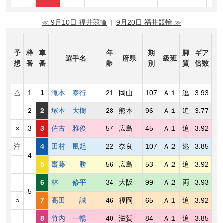
≪ 9月10日 福井競輪
|
9月20日 福井競輪 ≫
予
枠
車
年
期
脚
ギア
選手名
府県
級班
競
想
番
番
齢
別
質
倍数
得
△
1
1
滝本 泰行
21
岡山
107
Ａ１
逃
3.93
88
2
2
塚本 大樹
28
熊本
96
Ａ１
追
3.77
83
×
3
3
佐古 雅俊
57
広島
45
Ａ１
追
3.92
86
注
4
田村 風起
22
奈良
107
Ａ２
逃
3.85
83
4
5
齋藤 勝
56
広島
53
Ａ２
追
3.92
84
6
林 修平
34
大阪
99
Ａ２
両
3.93
79
5
○
7
高田 誠
46
福岡
65
Ａ１
追
3.92
86
8
竹内 一暢
40
滋賀
84
Ａ１
追
3.85
82