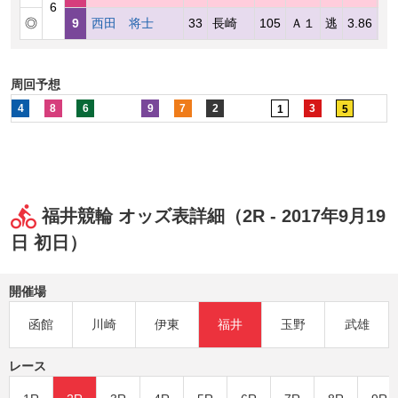
6
◎
9
西田 将士
33
長崎
105
Ａ１
逃
3.86
90
周回予想
4
8
6
9
7
2
3
1
5
福井競輪 オッズ表詳細（2R - 2017年9月19
日 初日）
開催場
函館
川崎
伊東
福井
玉野
武雄
レース