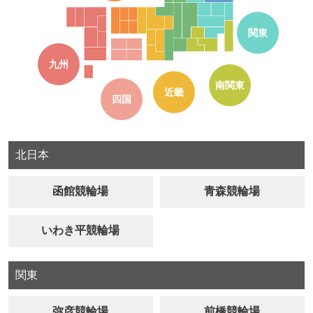
関東
九州
南関東
近畿
四国
北日本
函館競輪場
青森競輪場
いわき平競輪場
関東
弥彦競輪場
前橋競輪場