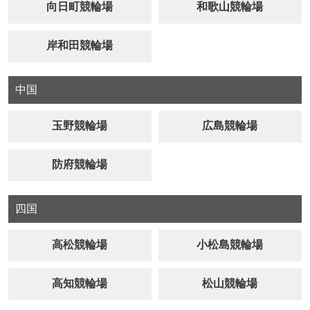
向日町競輪場
和歌山競輪場
岸和田競輪場
中国
玉野競輪場
広島競輪場
防府競輪場
四国
高松競輪場
小松島競輪場
高知競輪場
松山競輪場