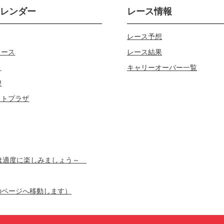
カレンダー
レース情報
レース予想
レース
レース結果
じ
キャリーオーバー一覧
!
ロトプラザ
スは適度に楽しみましょう～
のページへ移動します）