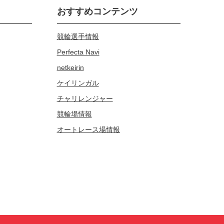
おすすめコンテンツ
競輪選手情報
Perfecta Navi
netkeirin
ケイリンガル
チャリレンジャー
競輪場情報
オートレース場情報