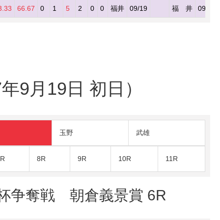
3.33
66.67
0
1
5
2
0
0
福井
09/19
福 井
09/19
7年9月19日 初日）
玉野
武雄
7R
8R
9R
10R
11R
ニチ杯争奪戦 朝倉義景賞 6R