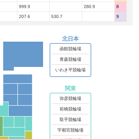
999.9
280.9
8
207.6
530.7
9
北日本
函館競輪場
青森競輪場
いわき平競輪場
関東
弥彦競輪場
前橋競輪場
取手競輪場
宇都宮競輪場