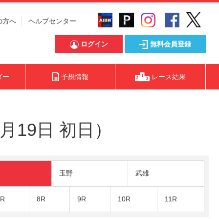
の方へ
ヘルプセンター
ログイン
無料会員登録
ダー
予想情報
レース結果
月19日 初日）
玉野
武雄
7R
8R
9R
10R
11R