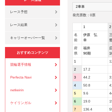
レース予想
発売票数：0票
レース結果
1
2
名
伊原 弘
キャリーオーバー一覧
前
幸
府
福井
おすすめコンテンツ
県
90期
1
1
1
競輪選手情報
2
17.2
Perfecta Navi
3
44.2
3
4
50.8
4
netkeirin
5
9.6
4
6
19.0
1
ケイリンガル
7
136.4
5