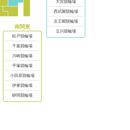
大宮競輪場
西武園競輪場
京王閣競輪場
南関東
立川競輪場
松戸競輪場
千葉競輪場
川崎競輪場
平塚競輪場
小田原競輪場
伊東競輪場
静岡競輪場