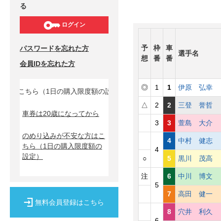
る
ログイン
予
枠
車
パスワードを忘れた方
選手名
想
番
番
会員IDを忘れた方
◎
1
1
伊原 弘
はこちら（1日の購入限度額の設定）↓
△
2
2
三登 誉
車券は20歳になってから
3
3
萱島 大
のめり込みが不安な方はこ
4
中村 健
ちら
（1日の購入限度額の
4
設定）
○
5
黒川 茂
注
6
中川 博
5
7
高田 健
無料会員登録はこちら
8
穴井 利
6