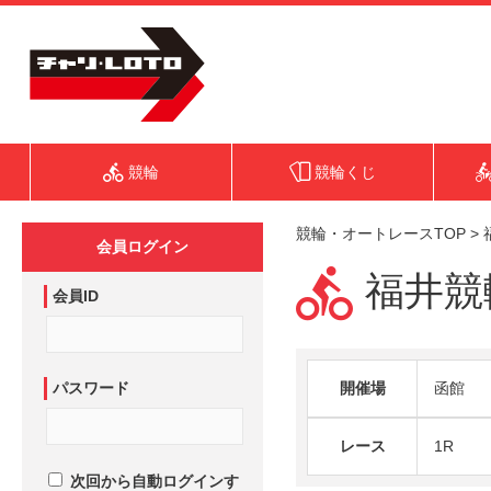
競輪
競輪くじ
競輪・オートレースTOP
>
会員ログイン
福井競輪
会員ID
パスワード
開催場
函館
レース
1R
次回から自動ログインす