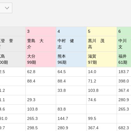
3
4
5
6
三登 誉
萱島 大
中村 健
黒川 茂
中川 
哲
介
志
高
文
広島
大分
熊本
滋賀
福井
00期
99期
96期
97期
61期
2.5
62.8
64.5
14.0
183.7
88.4
88.4
71.2
398.0
1.2
33.8
103.8
367.4
1.1
29.3
74.6
280.9
4.6
103.8
83.8
265.3
91.0
265.3
144.7
99.5
9.7
298.5
280.9
367.4
682.3