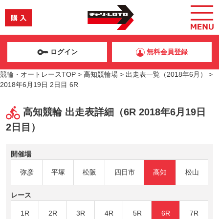
ログイン
無料会員登録
競輪・オートレースTOP
>
高知競輪場
>
出走表一覧（2018年6月）
>
2018年6月19日 2日目 6R
高知競輪 出走表詳細（6R 2018年6月19日
2日目）
開催場
弥彦
平塚
松阪
四日市
高知
松山
レース
1R
2R
3R
4R
5R
6R
7R