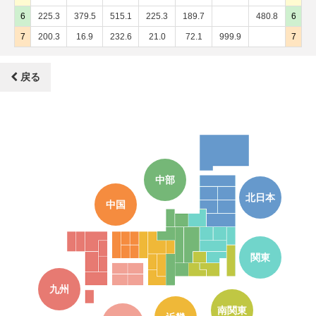
6
225.3
379.5
515.1
225.3
189.7
480.8
6
7
200.3
16.9
232.6
21.0
72.1
999.9
7
戻る
中部
北日本
中国
関東
九州
南関東