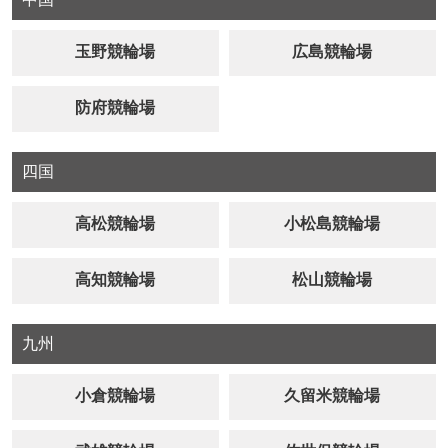
玉野競輪場
広島競輪場
防府競輪場
四国
高松競輪場
小松島競輪場
高知競輪場
松山競輪場
九州
小倉競輪場
久留米競輪場