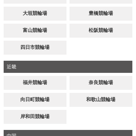
大垣競輪場
豊橋競輪場
富山競輪場
松阪競輪場
四日市競輪場
近畿
福井競輪場
奈良競輪場
向日町競輪場
和歌山競輪場
岸和田競輪場
中国