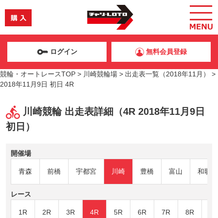
ログイン
無料会員登録
競輪・オートレースTOP
>
川崎競輪場
>
出走表一覧（2018年11月）
>
2018年11月9日 初日 4R
川崎競輪 出走表詳細（4R 2018年11月9日
初日）
開催場
青森
前橋
宇都宮
川崎
豊橋
富山
和歌山
レース
1R
2R
3R
4R
5R
6R
7R
8R
9R