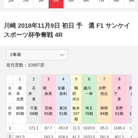
1R
2R
3R
4R
5R
6R
7R
8R
9R
川崎 2018年11月9日 初日 予 選 F1 サンケイ
スポーツ杯争奪戦 4R
発売票数：10887票
1
2
3
4
5
6
7
8
9
名
榎
石
堀
佐藤
隅
越川
水野
木
原岡
前
本
井
政美
政利
田
一寿
悟志
下
志郎
光男
孝
洋介
章
府
静岡
千葉
茨城
新潟
栃木
埼玉
静岡
長野
千葉
県
85期
68期
65期
91期
107
78期
94期
61期
100
期
1
371.1
87.7
453.6
11.5
1020.6
65.3
1166.4
157.
2
281.5
263.3
628.0
41.2
1633.0
291.6
907.2
82.4