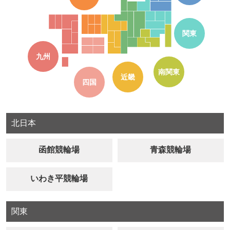
関東
九州
南関東
近畿
四国
北日本
函館競輪場
青森競輪場
いわき平競輪場
関東