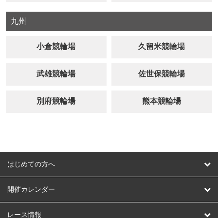
九州
小倉競輪場
久留米競輪場
武雄競輪場
佐世保競輪場
別府競輪場
熊本競輪場
はじめての方へ
はじめての方へ
開催カレンダー
競輪
レース情報