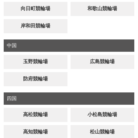
向日町競輪場
和歌山競輪場
岸和田競輪場
中国
玉野競輪場
広島競輪場
防府競輪場
四国
高松競輪場
小松島競輪場
高知競輪場
松山競輪場