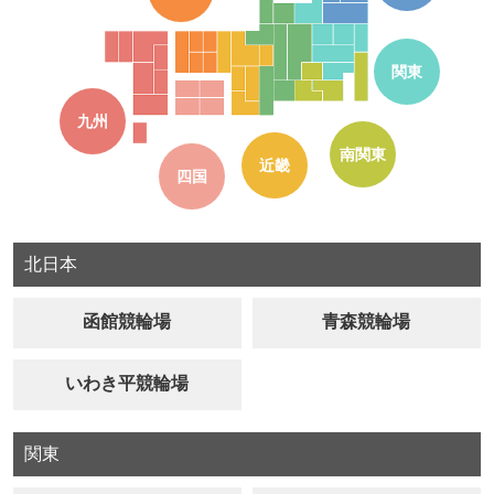
関東
九州
南関東
近畿
四国
北日本
函館競輪場
青森競輪場
いわき平競輪場
関東