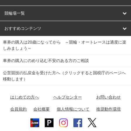
オートレース
レース予想
競輪場一覧
競輪くじ
レース結果
北日本
函館競輪場
青森競輪場
いわき平競輪場
おすすめコンテンツ
車券の購入は20歳になってから ～競輪・オートレースは適度に楽
Dokanto!
キャリーオーバー一覧
関
競輪選手情報
弥彦競輪場
前橋競輪場
取手競輪場
宇都宮競輪場
しみましょう～
東
大宮競輪場
西武園競輪場
京王閣競輪場
立川競輪場
チャリロトプラザ
Perfecta Navi
車券の購入にのめり込む不安のある方のご相談
南
松戸競輪場
千葉競輪場
川崎競輪場
平塚競輪場
公営競技の払戻金を受けた方へ（クリックすると国税庁のページへ
netkeirin
関
移動します）
小田原競輪場
伊東競輪場
静岡競輪場
東
ケイリンガル
中
名古屋競輪場
岐阜競輪場
大垣競輪場
豊橋競輪場
はじめての方へ
ヘルプセンター
お問い合わせ
部
チャリレンジャー
富山競輪場
松阪競輪場
四日市競輪場
会員規約
会社概要
個人情報について
推奨動作環境
競輪場情報
近
福井競輪場
奈良競輪場
向日町競輪場
和歌山競輪場
畿