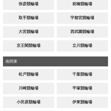
弥彦競輪場
前橋競輪場
取手競輪場
宇都宮競輪場
大宮競輪場
西武園競輪場
京王閣競輪場
立川競輪場
南関東
松戸競輪場
千葉競輪場
川崎競輪場
平塚競輪場
小田原競輪場
伊東競輪場