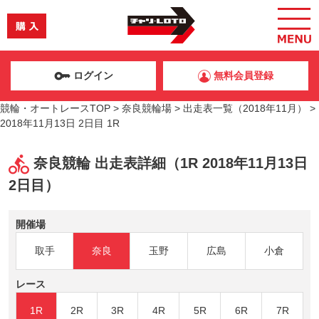
ログイン
無料会員登録
競輪・オートレースTOP
>
奈良競輪場
>
出走表一覧（2018年11月）
>
2018年11月13日 2日目 1R
奈良競輪 出走表詳細（1R 2018年11月13日
2日目）
開催場
取手
奈良
玉野
広島
小倉
レース
1R
2R
3R
4R
5R
6R
7R