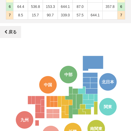
6
64.4
536.8
153.3
644.1
87.0
357.8
6
7
8.5
15.7
90.7
339.0
57.5
644.1
7
戻る
中部
北日本
中国
関東
九州
南関東