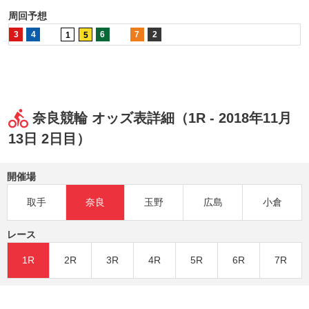
周回予想
3
4
6
7
2
1
5
奈良競輪 オッズ表詳細（1R - 2018年11月
13日 2日目）
開催場
取手
奈良
玉野
広島
小倉
レース
1R
2R
3R
4R
5R
6R
7R