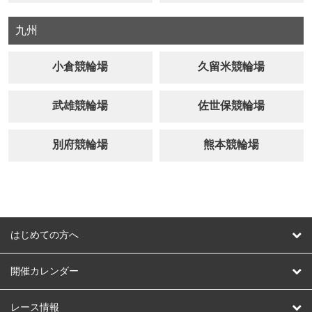
九州
小倉競輪場
久留米競輪場
武雄競輪場
佐世保競輪場
別府競輪場
熊本競輪場
はじめての方へ
はじめての方へ
開催カレンダー
競輪
レース情報