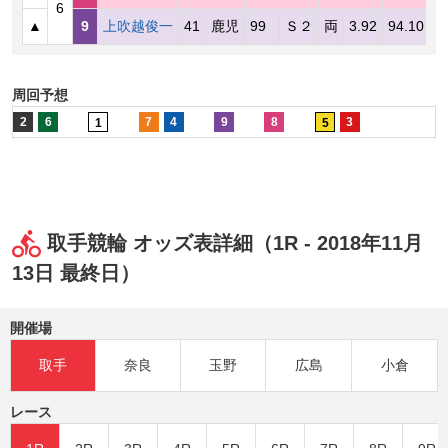
6
▲
9
上吹越俊一
41
鹿児
99
Ｓ２
両
3.92
94.10
周回予想
2
6
7
4
9
8
3
1
5
取手競輪 オッズ表詳細（1R - 2018年11月
13日 最終日）
開催場
取手
奈良
玉野
広島
小倉
レース