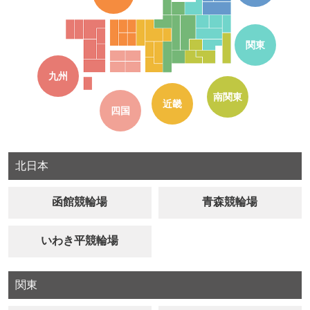
関東
九州
南関東
近畿
四国
北日本
函館競輪場
青森競輪場
いわき平競輪場
関東