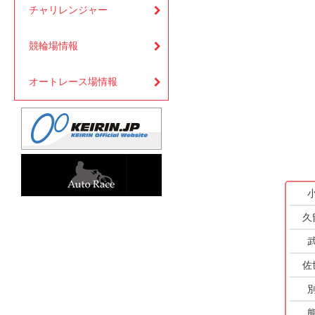
チャリレンジャー
競輪場情報
オートレース場情報
久
佐