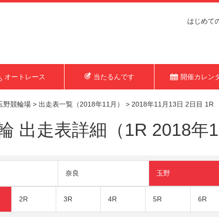
はじめて
オートレース
当たるんです
開催カレン
玉野競輪場
>
出走表一覧（2018年11月）
>
2018年11月13日 2日目 1R
 出走表詳細（1R 2018年1
奈良
玉野
2R
3R
4R
5R
6R