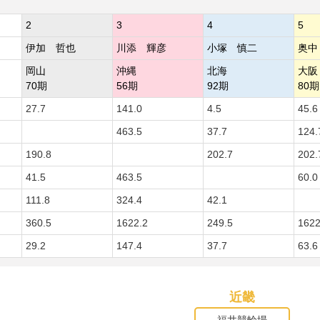
2
3
4
5
伊加 哲也
川添 輝彦
小塚 慎二
奥中
岡山
沖縄
北海
大阪
70期
56期
92期
80期
27.7
141.0
4.5
45.6
463.5
37.7
124.
190.8
202.7
202.
41.5
463.5
60.0
111.8
324.4
42.1
360.5
1622.2
249.5
1622
29.2
147.4
37.7
63.6
近畿
福井競輪場