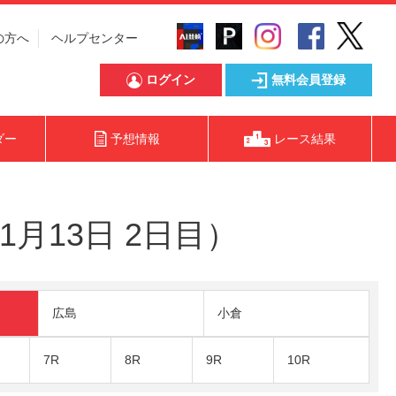
の方へ
ヘルプセンター
ログイン
無料会員登録
ダー
予想情報
レース結果
1月13日 2日目）
広島
小倉
7R
8R
9R
10R