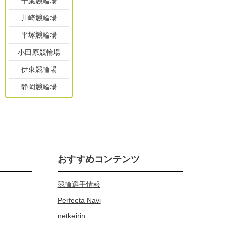
千葉競輪場
川崎競輪場
平塚競輪場
小田原競輪場
伊東競輪場
静岡競輪場
おすすめコンテンツ
競輪選手情報
Perfecta Navi
netkeirin