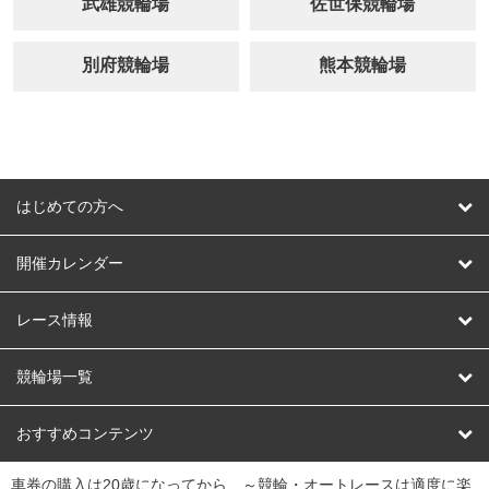
武雄競輪場
佐世保競輪場
別府競輪場
熊本競輪場
はじめての方へ
はじめての方へ
開催カレンダー
競輪
レース情報
オートレース
レース予想
競輪場一覧
競輪くじ
レース結果
北日本
函館競輪場
青森競輪場
いわき平競輪場
おすすめコンテンツ
車券の購入は20歳になってから ～競輪・オートレースは適度に楽