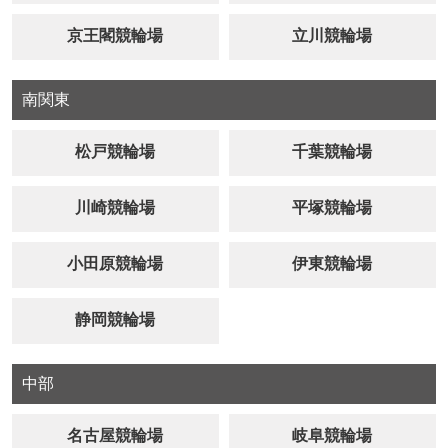
京王閣競輪場
立川競輪場
南関東
松戸競輪場
千葉競輪場
川崎競輪場
平塚競輪場
小田原競輪場
伊東競輪場
静岡競輪場
中部
名古屋競輪場
岐阜競輪場