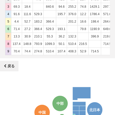
3
69.3
18.4
840.6
94.6
255.2
74.8
1429.1
297.7
4
91.6
111.6
529.3
195.7
376.0
12.2
1786.4
571.6
5
4.4
52.7
183.2
366.4
201.2
16.6
198.4
264.6
6
71.4
27.2
366.4
529.3
193.1
79.8
1190.9
649.6
7
13.3
30.9
210.1
55.3
36.2
132.3
396.9
219.8
8
137.4
148.8
793.9
1099.3
50.1
510.4
216.5
714.5
9
70.4
74.4
274.8
510.4
107.4
408.3
52.9
714.5
戻る
中部
北日本
中国