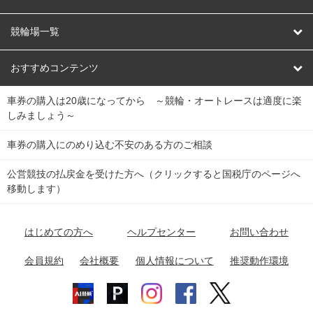
オートレース
レース予想
競輪場一覧
競輪くじ
レース結果
北日本
函館競輪場
青森競輪場
いわき平競輪場
おすすめコンテンツ
車券の購入は20歳になってから ～競輪・オートレースは適度に楽
Dokanto!
キャリーオーバー一覧
関
競輪選手情報
弥彦競輪場
前橋競輪場
取手競輪場
宇都宮競輪場
しみましょう～
東
大宮競輪場
西武園競輪場
京王閣競輪場
立川競輪場
チャリロトプラザ
Perfecta Navi
車券の購入にのめり込む不安のある方のご相談
南
松戸競輪場
千葉競輪場
川崎競輪場
平塚競輪場
公営競技の払戻金を受けた方へ（クリックすると国税庁のページへ
netkeirin
関
移動します）
小田原競輪場
伊東競輪場
静岡競輪場
東
ケイリンガル
中
名古屋競輪場
岐阜競輪場
大垣競輪場
豊橋競輪場
はじめての方へ
ヘルプセンター
お問い合わせ
部
チャリレンジャー
富山競輪場
松阪競輪場
四日市競輪場
会員規約
会社概要
個人情報について
推奨動作環境
競輪場情報
近
福井競輪場
奈良競輪場
向日町競輪場
和歌山競輪場
畿