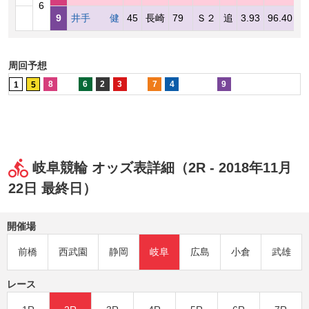
6
9
井手 健
45
長崎
79
Ｓ２
追
3.93
96.40
周回予想
8
6
2
3
7
4
9
1
5
岐阜競輪 オッズ表詳細（2R - 2018年11月
22日 最終日）
開催場
前橋
西武園
静岡
岐阜
広島
小倉
武雄
レース