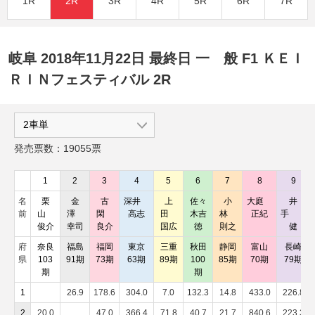
1R
2R
3R
4R
5R
6R
7R
岐阜 2018年11月22日 最終日 一 般 F1 ＫＥＩ
ＲＩＮフェスティバル 2R
発売票数：19055票
1
2
3
4
5
6
7
8
9
名
栗
金
古
深井
上
佐々
小
大庭
井
前
山
澤
閑
高志
田
木吉
林
正紀
手
俊介
幸司
良介
国広
徳
則之
健
府
奈良
福島
福岡
東京
三重
秋田
静岡
富山
長崎
県
103
91期
73期
63期
89期
100
85期
70期
79期
期
期
1
26.9
178.6
304.0
7.0
132.3
14.8
433.0
226.8
2
20.0
47.0
366.4
71.8
40.7
21.7
840.6
223.3