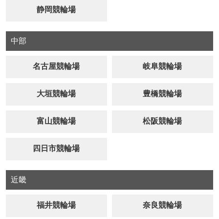
静岡競輪場
中部
名古屋競輪場
岐阜競輪場
大垣競輪場
豊橋競輪場
富山競輪場
松阪競輪場
四日市競輪場
近畿
福井競輪場
奈良競輪場