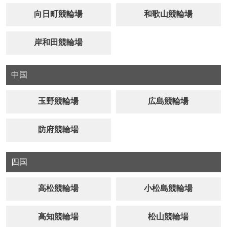
向日町競輪場
和歌山競輪場
岸和田競輪場
中国
玉野競輪場
広島競輪場
防府競輪場
四国
高松競輪場
小松島競輪場
高知競輪場
松山競輪場