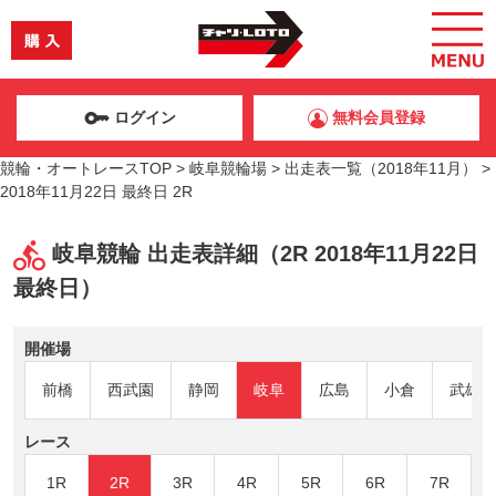
ログイン
無料会員登録
競輪・オートレースTOP
>
岐阜競輪場
>
出走表一覧（2018年11月）
>
2018年11月22日 最終日 2R
岐阜競輪 出走表詳細（2R 2018年11月22日
最終日）
開催場
前橋
西武園
静岡
岐阜
広島
小倉
武雄
レース
1R
2R
3R
4R
5R
6R
7R