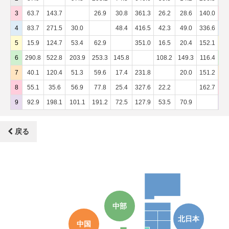
3
63.7
143.7
26.9
30.8
361.3
26.2
28.6
140.0
3
4
83.7
271.5
30.0
48.4
416.5
42.3
49.0
336.6
4
5
15.9
124.7
53.4
62.9
351.0
16.5
20.4
152.1
5
6
290.8
522.8
203.9
253.3
145.8
108.2
149.3
116.4
6
7
40.1
120.4
51.3
59.6
17.4
231.8
20.0
151.2
7
8
55.1
35.6
56.9
77.8
25.4
327.6
22.2
162.7
8
9
92.9
198.1
101.1
191.2
72.5
127.9
53.5
70.9
9
戻る
中部
北日本
中国