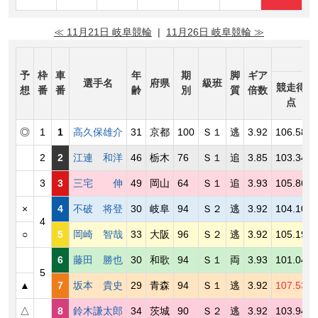
≪ 11月21日 岐阜競輪
|
11月26日 岐阜競輪 ≫
予
枠
車
年
期
脚
ギア
選手名
府県
級班
競走得
想
番
番
齢
別
質
倍数
点
◎
1
1
高久保雄介
31
京都
100
Ｓ１
逃
3.92
106.58
2
2
江連 和洋
46
栃木
76
Ｓ１
追
3.85
103.34
3
3
三宅 伸
49
岡山
64
Ｓ１
追
3.93
105.86
×
4
不破 将登
30
岐阜
94
Ｓ２
逃
3.92
104.10
4
○
5
岡崎 智哉
33
大阪
96
Ｓ２
逃
3.92
105.19
6
藤田 勝也
30
和歌
94
Ｓ１
両
3.93
101.04
5
▲
7
坂本 貴史
29
青森
94
Ｓ１
逃
3.92
107.53
△
8
鈴木謙太郎
34
茨城
90
Ｓ２
逃
3.92
103.94