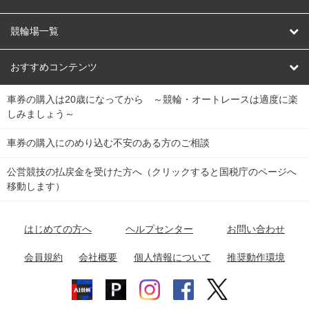
オートレース
レース予想
競輪場一覧
競輪くじ
レース結果
北日本
函館競輪場
青森競輪場
いわき平競輪場
おすすめコンテンツ
車券の購入は20歳になってから ～競輪・オートレースは適度に楽
Dokanto!
キャリーオーバー一覧
関
競輪選手情報
弥彦競輪場
前橋競輪場
取手競輪場
宇都宮競輪場
しみましょう～
東
大宮競輪場
西武園競輪場
京王閣競輪場
立川競輪場
チャリロトプラザ
Perfecta Navi
車券の購入にのめり込む不安のある方のご相談
南
松戸競輪場
千葉競輪場
川崎競輪場
平塚競輪場
公営競技の払戻金を受けた方へ（クリックすると国税庁のページへ
netkeirin
関
移動します）
小田原競輪場
伊東競輪場
静岡競輪場
東
ケイリンガル
中
名古屋競輪場
岐阜競輪場
大垣競輪場
豊橋競輪場
はじめての方へ
ヘルプセンター
お問い合わせ
部
チャリレンジャー
富山競輪場
松阪競輪場
四日市競輪場
会員規約
会社概要
個人情報について
推奨動作環境
競輪場情報
近
福井競輪場
奈良競輪場
向日町競輪場
和歌山競輪場
畿